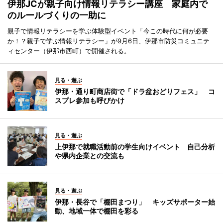
伊那JCが親子向け情報リテラシー講座 家庭内で
のルールづくりの一助に
親子で情報リテラシーを学ぶ体験型イベント「今この時代に何が必要
か！？親子で学ぶ情報リテラシー」が9月6日、伊那市防災コミュニテ
ィセンター（伊那市西町）で開催される。
見る・遊ぶ
伊那・通り町商店街で「ドラ盆おどりフェス」 コ
スプレ参加も呼びかけ
見る・遊ぶ
上伊那で就職活動前の学生向けイベント 自己分析
や県内企業との交流も
見る・遊ぶ
伊那・長谷で「棚田まつり」 キッズサポーター始
動、地域一体で棚田を彩る