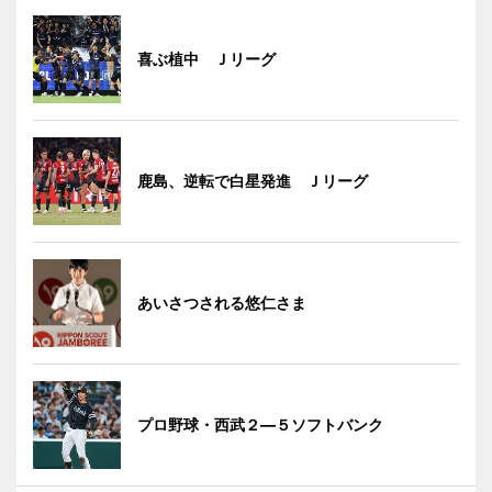
喜ぶ植中 Ｊリーグ
鹿島、逆転で白星発進 Ｊリーグ
あいさつされる悠仁さま
プロ野球・西武２―５ソフトバンク