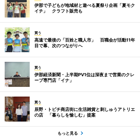
伊那で子どもが地域材と遊べる夏祭り企画「夏モク
イチ」 クラフト販売も
買う
高遠で最後の「百姓と職人市」 百職会が活動11年
目で幕、次のつながりへ
買う
伊那経済新聞・上半期PV1位は深夜まで営業のクレ
ープ専門店「イナ」
買う
辰野・トビチ商店街に生活雑貨と刺しゅうアトリエ
の店 「暮らしを愉しむ」提案
もっと見る