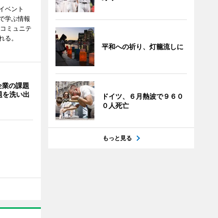
イベント
で学ぶ情報
災コミュニテ
れる。
平和への祈り、灯籠流しに
企業の課題
題を洗い出
ドイツ、６月熱波で９６０
０人死亡
もっと見る