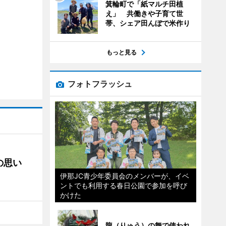
箕輪町で「紙マルチ田植
え」 共働きや子育て世
帯、シェア田んぼで米作り
もっと見る
フォトフラッシュ
の思い
伊那JC青少年委員会のメンバーが、イベ
ントでも利用する春日公園で参加を呼び
かけた
龍（りゅう）の舞で使われ