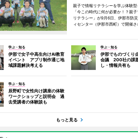
親子で情報リテラシーを学ぶ体験型
「今この時代に何が必要か！？親子
リテラシー」が9月6日、伊那市防
ィセンター（伊那市西町）で開催さ
学ぶ・知る
学ぶ・知る
伊那で女子中高生向けAI教育
伊那でものづくり
イベント アプリ制作通じ地
会議 200社の課
域課題解決考える
し・情報共有も
学ぶ・知る
辰野町で女性向け講座の体験
ワークショップと説明会 過
去受講者の体験談も
もっと見る