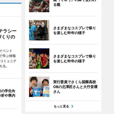
る龍
さまざまなコスプレで祭り
テラシー
を楽しむ昨年の様子
づくりの
イベント
で学ぶ情報
さまざまなコスプレで祭り
災コミュニテ
を楽しむ昨年の様子
れる。
実行委員でさくら国際高校
OBの北澤匠さんと大竹音環
前の学生向
さん
分析や県内
もっと見る