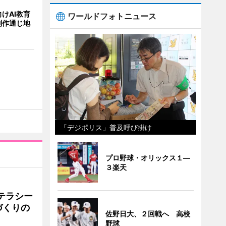
けAI教育
ワールドフォトニュース
制作通じ地
「デジポリス」普及呼び掛け
プロ野球・オリックス１―
３楽天
テラシー
づくりの
佐野日大、２回戦へ 高校
野球