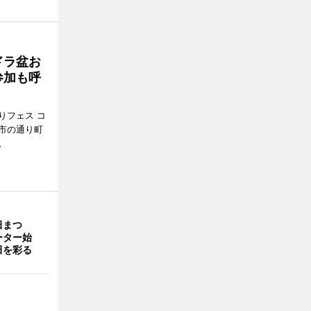
ドラ盆お
参加も呼
りフェス コ
那市の通り町
。
田まつ
ーター始
田を彩る