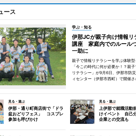
ュース
学ぶ・知る
伊那JCが親子向け情報リ
講座 家庭内でのルール
一助に
親子で情報リテラシーを学ぶ体験型
「今この時代に何が必要か！？親子
リテラシー」が9月6日、伊那市防
ィセンター（伊那市西町）で開催さ
見る・遊ぶ
見る・遊ぶ
伊那・通り町商店街で「ドラ
上伊那で就職活動
盆おどりフェス」 コスプレ
けイベント 自己
参加も呼びかけ
企業との交流も