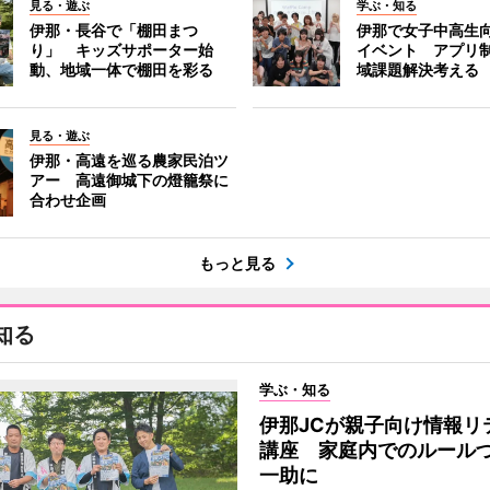
見る・遊ぶ
学ぶ・知る
伊那・長谷で「棚田まつ
伊那で女子中高生向
り」 キッズサポーター始
イベント アプリ
動、地域一体で棚田を彩る
域課題解決考える
見る・遊ぶ
伊那・高遠を巡る農家民泊ツ
アー 高遠御城下の燈籠祭に
合わせ企画
もっと見る
知る
学ぶ・知る
伊那JCが親子向け情報リ
講座 家庭内でのルール
一助に