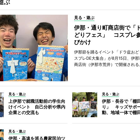
遊ぶ
見る・遊ぶ
伊那・通り町商店街で「
どりフェス」 コスプレ
びかけ
伊那節を踊るイベント「ドラ盆おど
スプレDE大集合」が8月15日、伊
商店街（伊那市荒井）で開催される
見る・遊ぶ
見る・遊ぶ
上伊那で就職活動前の学生向
伊那・長谷で「棚
けイベント 自己分析や県内
り」 キッズサポ
企業との交流も
動、地域一体で棚
見る・遊ぶ
伊那・高遠を巡る農家民泊ツ