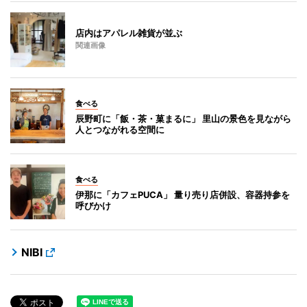
店内はアパレル雑貨が並ぶ
関連画像
食べる
辰野町に「飯・茶・菓まるに」 里山の景色を見ながら
人とつながれる空間に
食べる
伊那に「カフェPUCA」 量り売り店併設、容器持参を
呼びかけ
NIBI