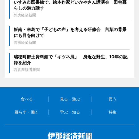
いすみ市図書館で、絵本作家どいかやさん講演会 田舎暮
らしの魅力話す
外房経済新聞
飯南・来島で「子どもの声」を考える研修会 言葉の背景
にも目を向けて
雲南経済新聞
瑞穂町郷土資料館で「キツネ展」 身近な野生、10年の記
録を紹介
西多摩経済新聞
食べる
見る・遊ぶ
買う
暮らす・働く
学ぶ・知る
特集