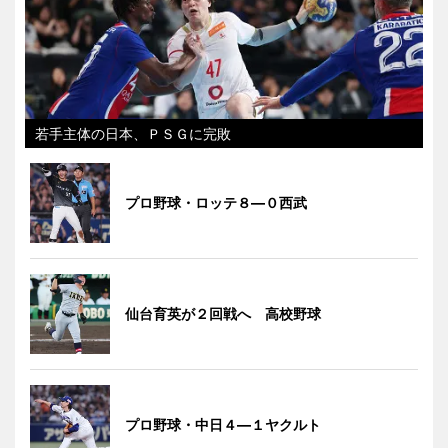
若手主体の日本、ＰＳＧに完敗
プロ野球・ロッテ８―０西武
仙台育英が２回戦へ 高校野球
プロ野球・中日４―１ヤクルト