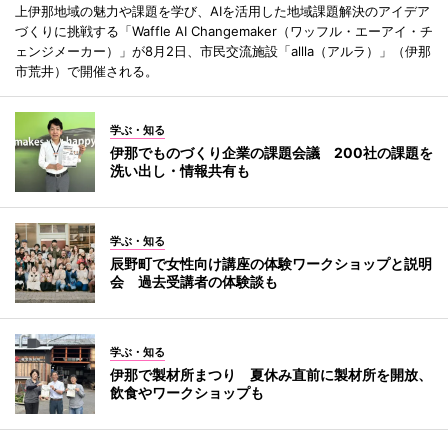
上伊那地域の魅力や課題を学び、AIを活用した地域課題解決のアイデア
づくりに挑戦する「Waffle AI Changemaker（ワッフル・エーアイ・チ
ェンジメーカー）」が8月2日、市民交流施設「allla（アルラ）」（伊那
市荒井）で開催される。
学ぶ・知る
伊那でものづくり企業の課題会議 200社の課題を
洗い出し・情報共有も
学ぶ・知る
辰野町で女性向け講座の体験ワークショップと説明
会 過去受講者の体験談も
学ぶ・知る
伊那で製材所まつり 夏休み直前に製材所を開放、
飲食やワークショップも