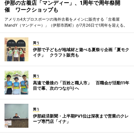
伊那の古着店「マンディー」、1周年で周年祭開
催 ワークショップも
アメリカ4大プロスポーツの海外古着をメインに販売する「古着屋
MandY（マンディー）」（伊那市西町）が7月26日で1周年を迎える。
買う
伊那で子どもが地域材と遊べる夏祭り企画「夏モク
イチ」 クラフト販売も
買う
高遠で最後の「百姓と職人市」 百職会が活動11年
目で幕、次のつながりへ
買う
伊那経済新聞・上半期PV1位は深夜まで営業のクレ
ープ専門店「イナ」