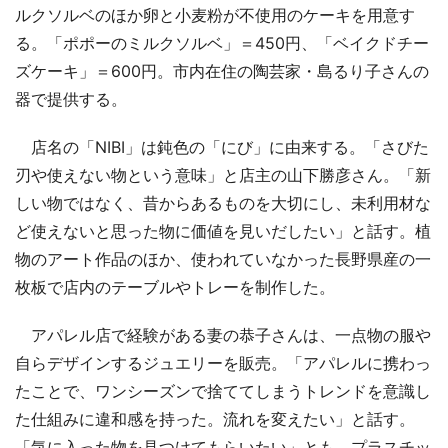
ルクソルベのほか卵と小麦粉が不使用のケーキを用意す
る。「ポポーのミルクソルベ」＝450円、「ベイクドチー
ズケーキ」＝600円。市内在住の陶芸家・島るり子さんの
器で提供する。
店名の「NIBI」は鈍色の「にび」に由来する。「さびた
刃や使えない物という意味」と店主の山下勝彦さん。「新
しい物ではなく、昔からあるものを大切にし、未利用材な
ど使えないと思った物に価値を見いだしたい」と話す。植
物のアート作品のほか、使われていなかった長野県産の一
枚板で店内のテーブルやトレーを制作した。
アパレル店で経験がある妻の恭子さんは、一点物の服や
自らデザインするジュエリーを販売。「アパレルに携わっ
たことで、ワンシーズンで捨ててしまうトレンドを意識し
た仕組みに違和感を持った。流れを変えたい」と話す。
「気に入った物を見つけてもらいたい」とも。プラスチッ