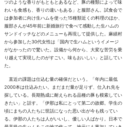
ツのような香りがもともとあるなど、豚の種類によって味
わいも食感も、香りの違いもある」と服部さん。試食会で
は参加者に向け生ハムを使った15種類近くの料理のほか、
服部さんが45年前に新婚旅行で食べて感動した生ハムの
サンドイッチなどのメニューも再現して提供した。麻績村
から参加した30代女性は「国内で生ハムというイメージ
がなかったので驚いた。設備から何から、大変な苦労を乗
り越えて実現したのがすごい。味もおいしい」と話してい
た。
直近の課題は仕込む量の確保だという。「年内に最低
2000本は仕込みたい。まだまだ量が足りず、仕入れ先を
探している。長期熟成に耐えられる品種の豚も模索してい
きたい」と話す。「伊那は私にとって第二の故郷。学生の
頃にまちの人たちに世話になった思い出が今も残ってい
る。伊那の人たちは人がいいし、優しい人ばかり。日本で
最高級の生ハムをこの地で作って、地元にも寄与していき