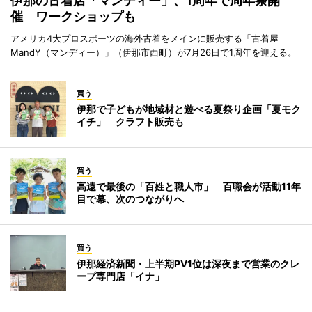
伊那の古着店「マンディー」、1周年で周年祭開
催 ワークショップも
アメリカ4大プロスポーツの海外古着をメインに販売する「古着屋
MandY（マンディー）」（伊那市西町）が7月26日で1周年を迎える。
買う
伊那で子どもが地域材と遊べる夏祭り企画「夏モク
イチ」 クラフト販売も
買う
高遠で最後の「百姓と職人市」 百職会が活動11年
目で幕、次のつながりへ
買う
伊那経済新聞・上半期PV1位は深夜まで営業のクレ
ープ専門店「イナ」