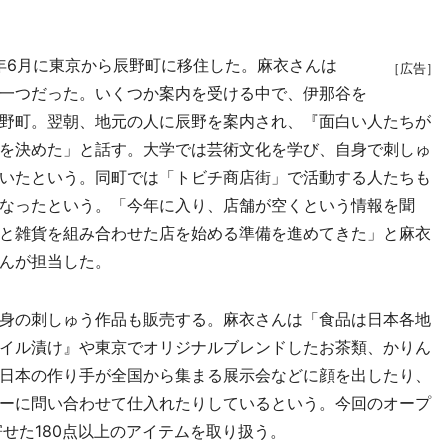
）
年6月に東京から辰野町に移住した。麻衣さんは
［広告］
一つだった。いくつか案内を受ける中で、伊那谷を
野町。翌朝、地元の人に辰野を案内され、『面白い人たちが
を決めた」と話す。大学では芸術文化を学び、自身で刺しゅ
いたという。同町では「トビチ商店街」で活動する人たちも
なったという。「今年に入り、店舗が空くという情報を聞
と雑貨を組み合わせた店を始める準備を進めてきた」と麻衣
んが担当した。
身の刺しゅう作品も販売する。麻衣さんは「食品は日本各地
イル漬け』や東京でオリジナルブレンドしたお茶類、かりん
日本の作り手が全国から集まる展示会などに顔を出したり、
ーに問い合わせて仕入れたりしているという。今回のオープ
せた180点以上のアイテムを取り扱う。