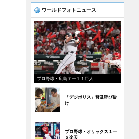
ワールドフォトニュース
プロ野球・広島７―１１巨人
「デジポリス」普及呼び掛
け
プロ野球・オリックス１―
３楽天