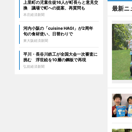
上里町の児童生徒16人が町長らと意見交
最新ニ
換 議場で町への提案、再質問も
本庄経済新聞
河内小阪の「cuisine HAGI」が2周年
旬の食材使い、日替わりで
東大阪経済新聞
平川・長谷川鉄工が全国大会一次審査に
挑む 浮世絵を10層の鋼板で再現
弘前経済新聞