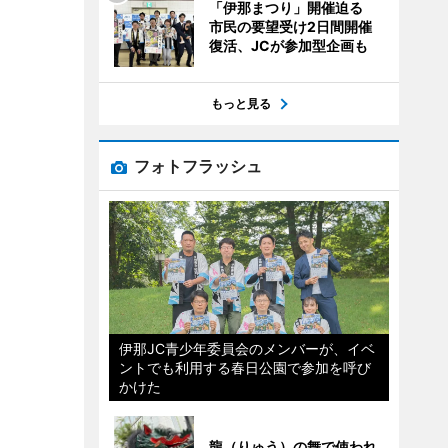
「伊那まつり」開催迫る
市民の要望受け2日間開催
復活、JCが参加型企画も
もっと見る
フォトフラッシュ
伊那JC青少年委員会のメンバーが、イベ
ントでも利用する春日公園で参加を呼び
かけた
龍（りゅう）の舞で使われ