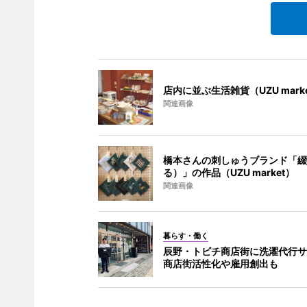
店内に並ぶ生活雑貨（UZU mark
関連画像
橋本さんの刺しゅうブランド「綴
る）」の作品（UZU market）
関連画像
暮らす・働く
辰野・トビチ商店街に洗濯代行サ
商店街活性化や雇用創出も