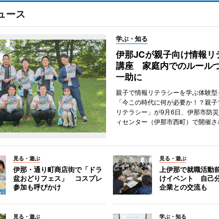
ュース
学ぶ・知る
伊那JCが親子向け情報リ
講座 家庭内でのルール
一助に
親子で情報リテラシーを学ぶ体験型
「今この時代に何が必要か！？親子
リテラシー」が9月6日、伊那市防
ィセンター（伊那市西町）で開催さ
見る・遊ぶ
見る・遊ぶ
伊那・通り町商店街で「ドラ
上伊那で就職活動
盆おどりフェス」 コスプレ
けイベント 自己
参加も呼びかけ
企業との交流も
見る・遊ぶ
学ぶ・知る