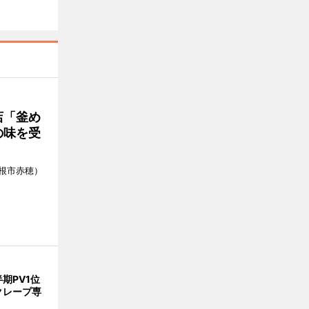
店「釜め
の味を受
根市赤穂）
期PV1位
クレープ専