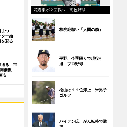
花巻東が２回戦へ 高校野球
核廃絶願い「人間の鎖」
田まつ
ーター始
田を彩る
平野、今季限りで現役引
退 プロ野球
催迫る 市
間開催復
画も
松山は１１位浮上 米男子
ゴルフ
バイデン氏、がん転移で激
痛