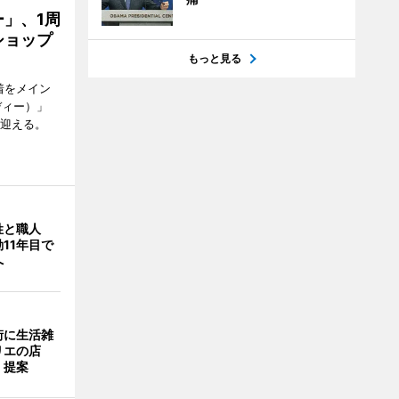
」、1周
ショップ
もっと見る
着をメイン
ディー）」
を迎える。
姓と職人
11年目で
へ
街に生活雑
リエの店
」提案