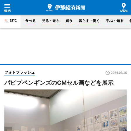
33°C
食べる
見る・遊ぶ
買う
暮らす・働く
学ぶ・知る
フォトフラッシュ
2024.08.16
パピプペンギンズのCMセル画などを展示