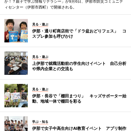
か！？親子で学ぶ情報リテラシー」が9月6日、伊那市防災コミュニテ
ィセンター（伊那市西町）で開催される。
見る・遊ぶ
伊那・通り町商店街で「ドラ盆おどりフェス」 コ
スプレ参加も呼びかけ
見る・遊ぶ
上伊那で就職活動前の学生向けイベント 自己分析
や県内企業との交流も
見る・遊ぶ
伊那・長谷で「棚田まつり」 キッズサポーター始
動、地域一体で棚田を彩る
学ぶ・知る
伊那で女子中高生向けAI教育イベント アプリ制作