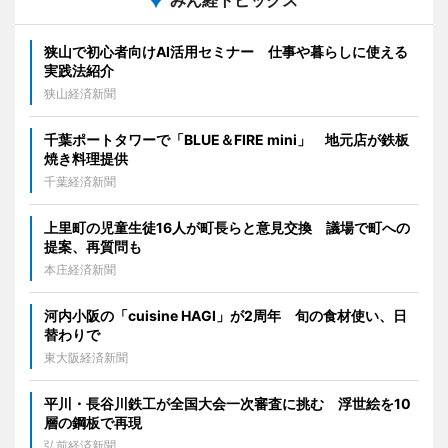
狭山で初心者向けAI活用セミナー 仕事や暮らしに使える
実践法紹介
狭山経済新聞
千葉ポートタワーで「BLUE＆FIRE mini」 地元店が鉄板
焼き料理提供
千葉経済新聞
上里町の児童生徒16人が町長らと意見交換 議場で町への
提案、再質問も
本庄経済新聞
河内小阪の「cuisine HAGI」が2周年 旬の食材使い、日
替わりで
東大阪経済新聞
平川・長谷川鉄工が全国大会一次審査に挑む 浮世絵を10
層の鋼板で再現
弘前経済新聞