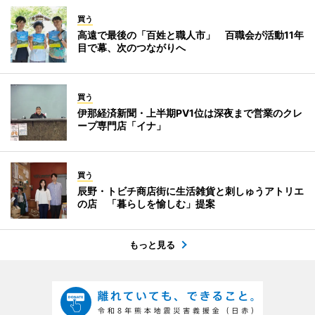
買う
高遠で最後の「百姓と職人市」 百職会が活動11年
目で幕、次のつながりへ
買う
伊那経済新聞・上半期PV1位は深夜まで営業のクレ
ープ専門店「イナ」
買う
辰野・トビチ商店街に生活雑貨と刺しゅうアトリエ
の店 「暮らしを愉しむ」提案
もっと見る