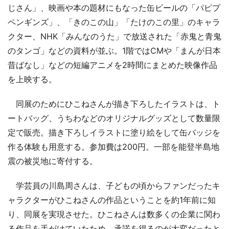
じさん」、映画や本の題材にもなった缶ビールの「パピプ
ペンギンズ」、「きのこの山」「たけのこの里」のキャラ
クター、NHK「みんなのうた」で放送された「赤鬼と青鬼
のタンゴ」などの資料が並ぶ。1階ではCMや「まんが日本
昔ばなし」などの短編アニメを2時間にまとめた映像作品
を上映する。
同展のためにひこねさんが描き下ろしたイラストは、ト
ートバッグ、うちわなどのオリジナルグッズとして数量限
定で販売。描き下ろしイラストに塗り絵をして缶バッジを
作る体験も用意する。参加費は200円。一部を能登半島地
震の被災地に寄付する。
学芸員の川島周さんは、子どもの頃からファンだったキ
ャラクターがひこねさんの作品ということを約1年前に知
り、同展を実現させた。ひこねさんは数多くの企業に関わ
る作品を手がけていたため、承諾を得るのが大変だったと