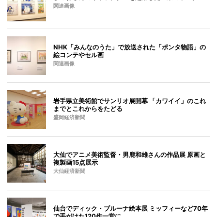
関連画像
NHK「みんなのうた」で放送された「ポンタ物語」の
絵コンテやセル画
関連画像
岩手県立美術館でサンリオ展開幕 「カワイイ」のこれ
までとこれからをたどる
盛岡経済新聞
大仙でアニメ美術監督・男鹿和雄さんの作品展 原画と
複製画15点展示
大仙経済新聞
仙台でディック・ブルーナ絵本展 ミッフィーなど70年
で手がけた120作一堂に