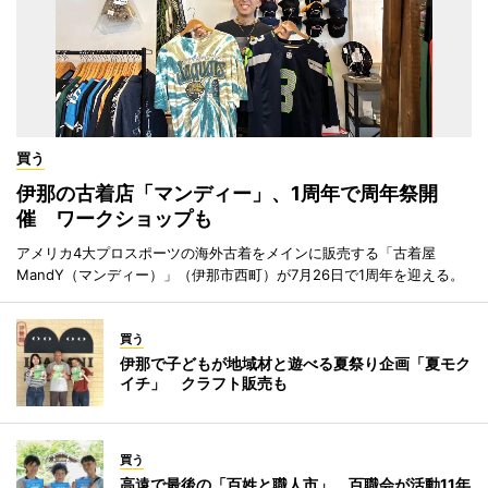
買う
伊那の古着店「マンディー」、1周年で周年祭開
催 ワークショップも
アメリカ4大プロスポーツの海外古着をメインに販売する「古着屋
MandY（マンディー）」（伊那市西町）が7月26日で1周年を迎える。
買う
伊那で子どもが地域材と遊べる夏祭り企画「夏モク
イチ」 クラフト販売も
買う
高遠で最後の「百姓と職人市」 百職会が活動11年