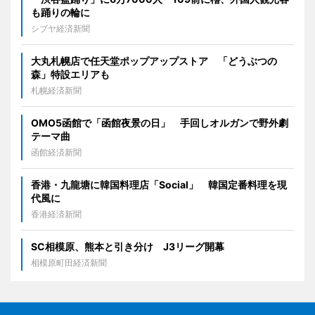
も踊りの輪に
シブヤ経済新聞
大丸札幌店で任天堂ポップアップストア 「どうぶつの
森」特設エリアも
札幌経済新聞
OMO5函館で「函館夜景の日」 手回しオルガンで野外劇
テーマ曲
函館経済新聞
香港・九龍塘に韓国料理店「Social」 韓国定番料理を現
代風に
香港経済新聞
SC相模原、熊本と引き分け J3リーグ開幕
相模原町田経済新聞