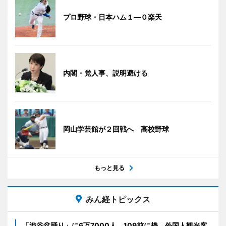
プロ野球・日本ハム１―０楽天
内閣・党人事、説明避ける
岡山学芸館が２回戦へ 高校野球
もっと見る
みん経トピックス
「渋谷盆踊り」に6万7000人 109前に櫓、外国人観光客