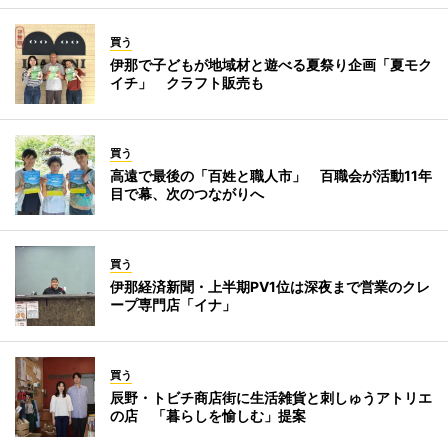
買う
伊那で子どもが地域材と遊べる夏祭り企画「夏モク
イチ」 クラフト販売も
買う
高遠で最後の「百姓と職人市」 百職会が活動11年
目で幕、次のつながりへ
買う
伊那経済新聞・上半期PV1位は深夜まで営業のクレ
ープ専門店「イナ」
買う
辰野・トビチ商店街に生活雑貨と刺しゅうアトリエ
の店 「暮らしを愉しむ」提案