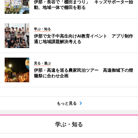
伊那・長谷で「棚田まつり」 キッズサポーター始
動、地域一体で棚田を彩る
学ぶ・知る
伊那で女子中高生向けAI教育イベント アプリ制作
通じ地域課題解決考える
見る・遊ぶ
伊那・高遠を巡る農家民泊ツアー 高遠御城下の燈
籠祭に合わせ企画
もっと見る
学ぶ・知る