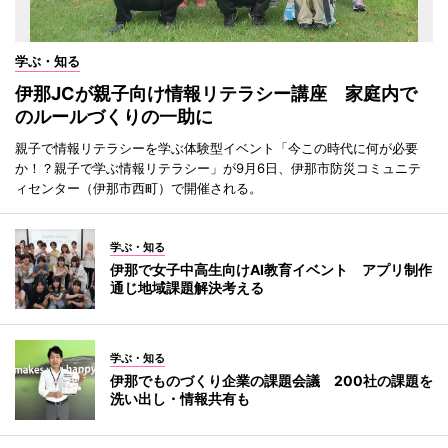
学ぶ・知る
伊那JCが親子向け情報リテラシー講座 家庭内で
のルールづくりの一助に
親子で情報リテラシーを学ぶ体験型イベント「今この時代に何が必要
か！？親子で学ぶ情報リテラシー」が9月6日、伊那市防災コミュニテ
ィセンター（伊那市西町）で開催される。
学ぶ・知る
伊那で女子中高生向けAI教育イベント アプリ制作
通じ地域課題解決考える
学ぶ・知る
伊那でものづくり企業の課題会議 200社の課題を
洗い出し・情報共有も