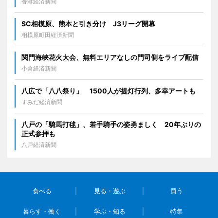
香港経済新聞
SC相模原、熊本と引き分け J3リーグ開幕
相模原町田経済新聞
関門海峡花火大会、無料エリアなしの門司側をライブ配信
小倉経済新聞
八広で「八八祭り」 1500人が提灯行列、多幸アートも
すみだ経済新聞
八戸の「騎馬打毬」、若手騎手の姿勇ましく 20年ぶりの
正式参拝も
八戸経済新聞
食べる
見る・遊ぶ
買う
暮らす・働く
学ぶ・知る
特集