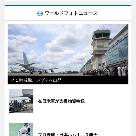
ワールドフォトニュース
Ｐ１哨戒機、ジブチへ出発
在日米軍が支援物資輸送
プロ野球・日本ハム１―０楽天