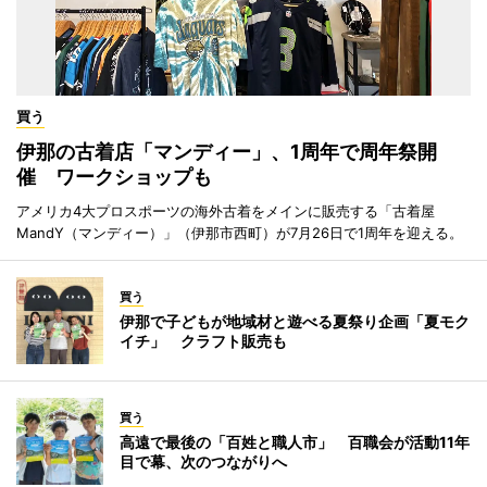
買う
伊那の古着店「マンディー」、1周年で周年祭開
催 ワークショップも
アメリカ4大プロスポーツの海外古着をメインに販売する「古着屋
MandY（マンディー）」（伊那市西町）が7月26日で1周年を迎える。
買う
伊那で子どもが地域材と遊べる夏祭り企画「夏モク
イチ」 クラフト販売も
買う
高遠で最後の「百姓と職人市」 百職会が活動11年
目で幕、次のつながりへ