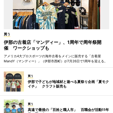
買う
伊那の古着店「マンディー」、1周年で周年祭開
催 ワークショップも
アメリカ4大プロスポーツの海外古着をメインに販売する「古着屋
MandY（マンディー）」（伊那市西町）が7月26日で1周年を迎える。
買う
伊那で子どもが地域材と遊べる夏祭り企画「夏モク
イチ」 クラフト販売も
買う
高遠で最後の「百姓と職人市」 百職会が活動11年