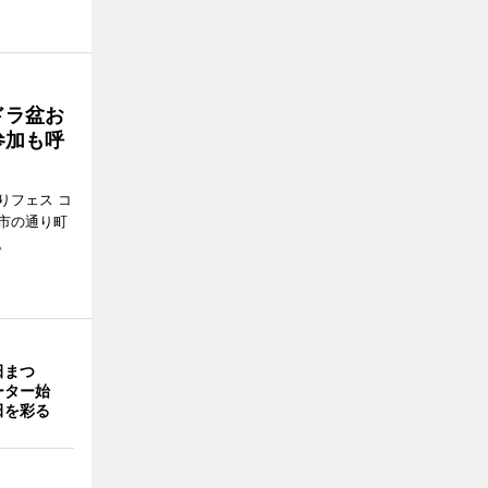
ドラ盆お
参加も呼
りフェス コ
那市の通り町
。
田まつ
ーター始
田を彩る