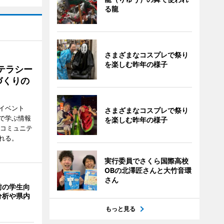
る龍
さまざまなコスプレで祭り
を楽しむ昨年の様子
テラシー
づくりの
イベント
さまざまなコスプレで祭り
で学ぶ情報
を楽しむ昨年の様子
災コミュニテ
れる。
実行委員でさくら国際高校
OBの北澤匠さんと大竹音環
さん
前の学生向
分析や県内
もっと見る