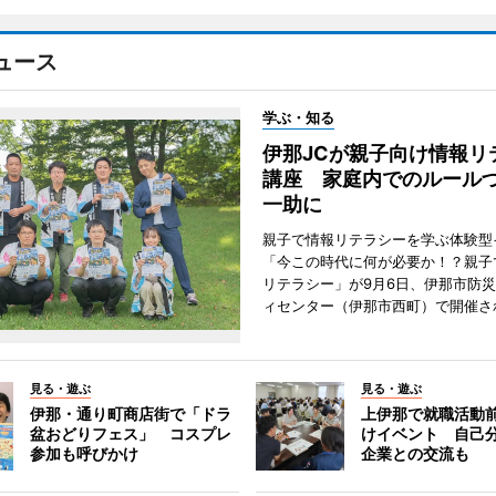
ュース
学ぶ・知る
伊那JCが親子向け情報リ
講座 家庭内でのルール
一助に
親子で情報リテラシーを学ぶ体験型
「今この時代に何が必要か！？親子
リテラシー」が9月6日、伊那市防
ィセンター（伊那市西町）で開催さ
見る・遊ぶ
見る・遊ぶ
伊那・通り町商店街で「ドラ
上伊那で就職活動
盆おどりフェス」 コスプレ
けイベント 自己
参加も呼びかけ
企業との交流も