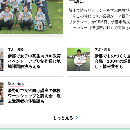
一助に
親子で情報リテラシーを学ぶ体験型
「今この時代に何が必要か！？親子
リテラシー」が9月6日、伊那市防
ィセンター（伊那市西町）で開催さ
学ぶ・知る
学ぶ・知る
伊那で女子中高生向けAI教育
伊那でものづくり
イベント アプリ制作通じ地
会議 200社の課
域課題解決考える
し・情報共有も
学ぶ・知る
辰野町で女性向け講座の体験
ワークショップと説明会 過
去受講者の体験談も
もっと見る