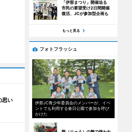
「伊那まつり」開催迫る
市民の要望受け2日間開催
復活、JCが参加型企画も
もっと見る
フォトフラッシュ
の思い
伊那JC青少年委員会のメンバーが、イベ
ントでも利用する春日公園で参加を呼び
かけた
龍（りゅう）の舞で使われ