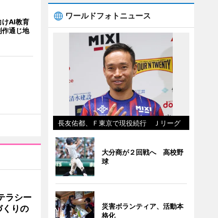
ワールドフォトニュース
けAI教育
制作通じ地
長友佑都、Ｆ東京で現役続行 Ｊリーグ
大分商が２回戦へ 高校野
球
テラシー
災害ボランティア、活動本
づくりの
格化