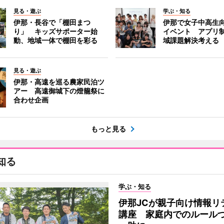
見る・遊ぶ
学ぶ・知る
伊那・長谷で「棚田まつ
伊那で女子中高生向
り」 キッズサポーター始
イベント アプリ
動、地域一体で棚田を彩る
域課題解決考える
見る・遊ぶ
伊那・高遠を巡る農家民泊ツ
アー 高遠御城下の燈籠祭に
合わせ企画
もっと見る
知る
学ぶ・知る
伊那JCが親子向け情報リ
講座 家庭内でのルール