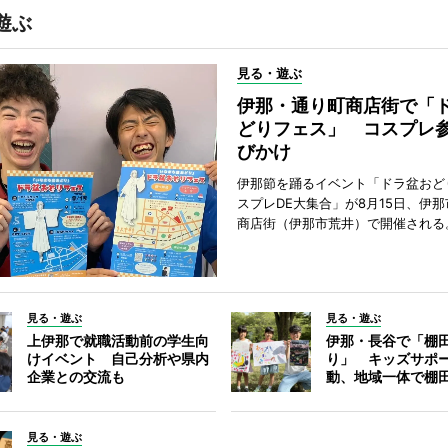
遊ぶ
見る・遊ぶ
伊那・通り町商店街で「
どりフェス」 コスプレ
びかけ
伊那節を踊るイベント「ドラ盆おど
スプレDE大集合」が8月15日、伊
商店街（伊那市荒井）で開催される
見る・遊ぶ
見る・遊ぶ
上伊那で就職活動前の学生向
伊那・長谷で「棚
けイベント 自己分析や県内
り」 キッズサポ
企業との交流も
動、地域一体で棚
見る・遊ぶ