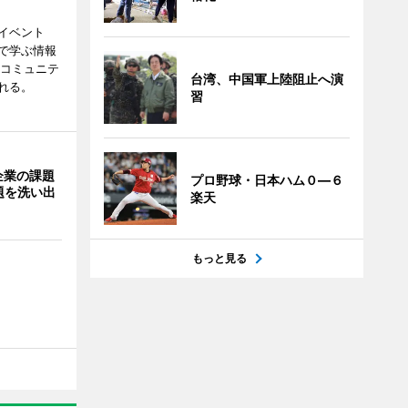
イベント
で学ぶ情報
災コミュニテ
台湾、中国軍上陸阻止へ演
れる。
習
企業の課題
プロ野球・日本ハム０―６
題を洗い出
楽天
もっと見る