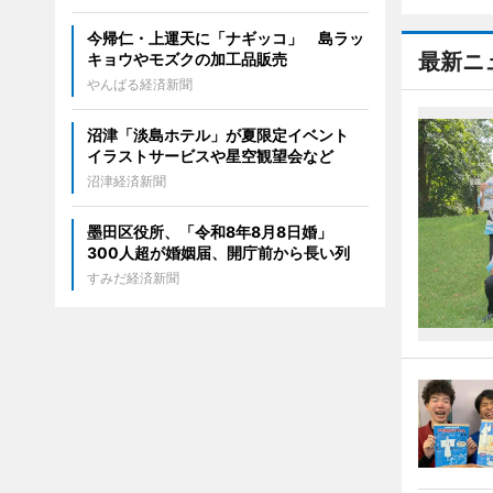
今帰仁・上運天に「ナギッコ」 島ラッ
最新ニ
キョウやモズクの加工品販売
やんばる経済新聞
沼津「淡島ホテル」が夏限定イベント
イラストサービスや星空観望会など
沼津経済新聞
墨田区役所、「令和8年8月8日婚」
300人超が婚姻届、開庁前から長い列
すみだ経済新聞