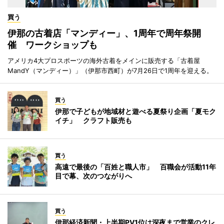
買う
伊那の古着店「マンディー」、1周年で周年祭開
催 ワークショップも
アメリカ4大プロスポーツの海外古着をメインに販売する「古着屋
MandY（マンディー）」（伊那市西町）が7月26日で1周年を迎える。
買う
伊那で子どもが地域材と遊べる夏祭り企画「夏モク
イチ」 クラフト販売も
買う
高遠で最後の「百姓と職人市」 百職会が活動11年
目で幕、次のつながりへ
買う
伊那経済新聞・上半期PV1位は深夜まで営業のクレ