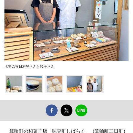
店主の春日雅晃さんと綾子さん
箕輪町の和菓子店「味菓町しばらく」（箕輪町三日町）