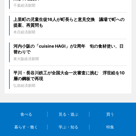
千葉経済新聞
上里町の児童生徒16人が町長らと意見交換 議場で町への
提案、再質問も
本庄経済新聞
河内小阪の「cuisine HAGI」が2周年 旬の食材使い、日
替わりで
東大阪経済新聞
平川・長谷川鉄工が全国大会一次審査に挑む 浮世絵を10
層の鋼板で再現
弘前経済新聞
食べる
見る・遊ぶ
買う
暮らす・働く
学ぶ・知る
特集