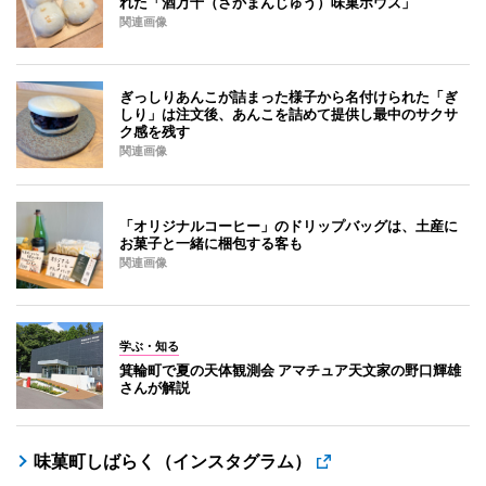
れた「酒万十（さかまんじゅう）味菓ボウズ」
関連画像
ぎっしりあんこが詰まった様子から名付けられた「ぎ
しり」は注文後、あんこを詰めて提供し最中のサクサ
ク感を残す
関連画像
「オリジナルコーヒー」のドリップバッグは、土産に
お菓子と一緒に梱包する客も
関連画像
学ぶ・知る
箕輪町で夏の天体観測会 アマチュア天文家の野口輝雄
さんが解説
味菓町しばらく（インスタグラム）