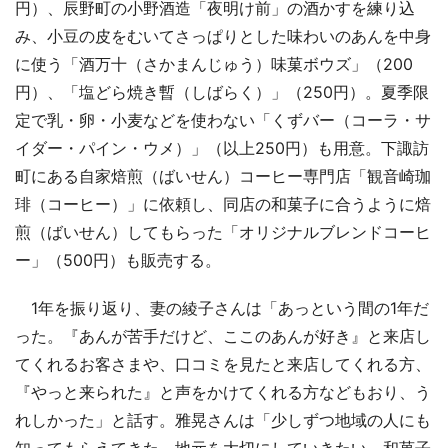
円）、辰野町の小野酒造「夜明け前」の酒かすを練り込
み、小豆の皮をむいてさっぱりとした味わいのあんを中身
に使う「酒万十（さかまんじゅう）味菓ボウズ」（200
円）、「塩どら焼き暫（しばらく）」（250円）。夏季限
定で乳・卵・小麦などを使わない「くずバー（コーラ・サ
イダー・パイン・ウメ）」（以上250円）も用意。下諏訪
町にある自家焙煎（ばいせん）コーヒー専門店「観音崎珈
琲（コーヒー）」に依頼し、同店の和菓子に合うように焙
煎（ばいせん）してもらった「オリジナルブレンドコーヒ
ー」（500円）も販売する。
1年を振り返り、妻の綾子さんは「あっという間の1年だ
った。『あんが苦手だけど、ここのあんが好き』と来店し
てくれるお客さまや、口コミを見たと来店してくれる方、
『やっと来られた』と声をかけてくれる方などもおり、う
れしかった」と話す。雅晃さんは「少しずつ地域の人にも
知ってもらえてきた。地元を大切にしていきたい。和菓子