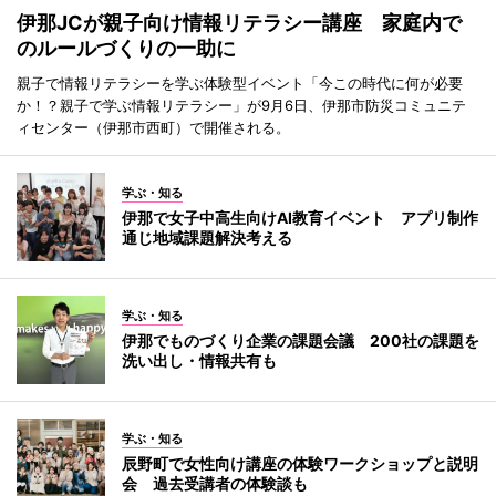
伊那JCが親子向け情報リテラシー講座 家庭内で
のルールづくりの一助に
親子で情報リテラシーを学ぶ体験型イベント「今この時代に何が必要
か！？親子で学ぶ情報リテラシー」が9月6日、伊那市防災コミュニテ
ィセンター（伊那市西町）で開催される。
学ぶ・知る
伊那で女子中高生向けAI教育イベント アプリ制作
通じ地域課題解決考える
学ぶ・知る
伊那でものづくり企業の課題会議 200社の課題を
洗い出し・情報共有も
学ぶ・知る
辰野町で女性向け講座の体験ワークショップと説明
会 過去受講者の体験談も