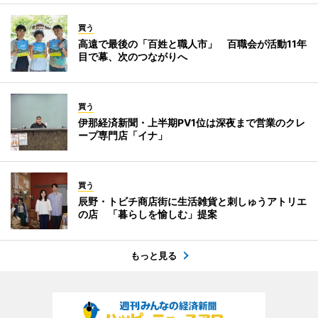
買う
高遠で最後の「百姓と職人市」 百職会が活動11年
目で幕、次のつながりへ
買う
伊那経済新聞・上半期PV1位は深夜まで営業のクレ
ープ専門店「イナ」
買う
辰野・トビチ商店街に生活雑貨と刺しゅうアトリエ
の店 「暮らしを愉しむ」提案
もっと見る