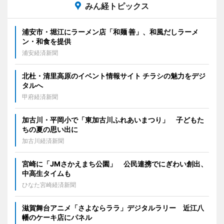
みん経トピックス
浦安市・堀江にラーメン店「和麺 善」、和風だしラーメ
ン・和食を提供
浦安経済新聞
北杜・清里高原のイベント情報サイト チラシの魅力をデジ
タルへ
甲府経済新聞
加古川・平岡小で「東加古川ふれあいまつり」 子どもた
ちの夏の思い出に
加古川経済新聞
宮崎に「JMさかえまち公園」 公民連携でにぎわい創出、
中高生タイムも
ひなた宮崎経済新聞
滋賀舞台アニメ「さよならララ」デジタルラリー 近江八
幡のケーキ店にパネル