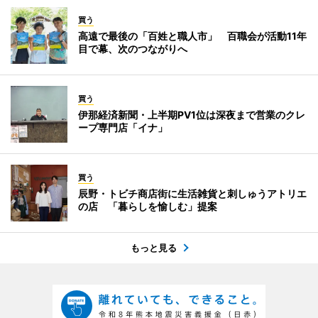
買う
高遠で最後の「百姓と職人市」 百職会が活動11年
目で幕、次のつながりへ
買う
伊那経済新聞・上半期PV1位は深夜まで営業のクレ
ープ専門店「イナ」
買う
辰野・トビチ商店街に生活雑貨と刺しゅうアトリエ
の店 「暮らしを愉しむ」提案
もっと見る