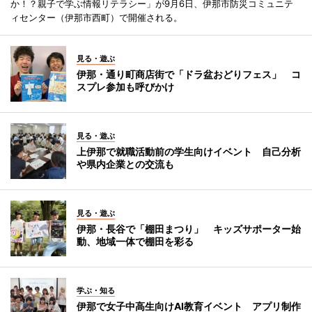
か！？親子で学ぶ情報リテラシー」が9月6日、伊那市防災コミュニテ
ィセンター（伊那市西町）で開催される。
見る・遊ぶ
伊那・通り町商店街で「ドラ盆おどりフェス」 コ
スプレ参加も呼びかけ
見る・遊ぶ
上伊那で就職活動前の学生向けイベント 自己分析
や県内企業との交流も
見る・遊ぶ
伊那・長谷で「棚田まつり」 キッズサポーター始
動、地域一体で棚田を彩る
学ぶ・知る
伊那で女子中高生向けAI教育イベント アプリ制作