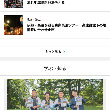
通じ地域課題解決考える
見る・遊ぶ
伊那・高遠を巡る農家民泊ツアー 高遠御城下の燈
籠祭に合わせ企画
もっと見る
学ぶ・知る