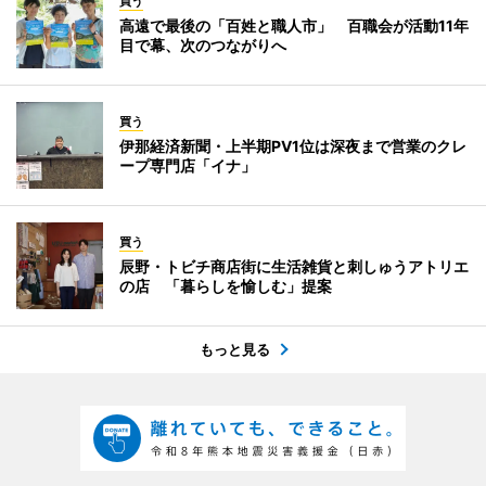
買う
高遠で最後の「百姓と職人市」 百職会が活動11年
目で幕、次のつながりへ
買う
伊那経済新聞・上半期PV1位は深夜まで営業のクレ
ープ専門店「イナ」
買う
辰野・トビチ商店街に生活雑貨と刺しゅうアトリエ
の店 「暮らしを愉しむ」提案
もっと見る