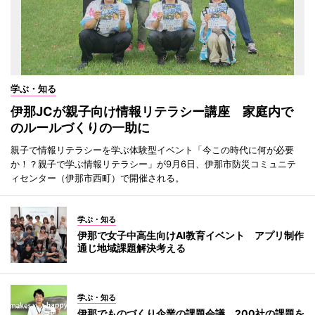
学ぶ・知る
伊那JCが親子向け情報リテラシー講座 家庭内で
のルールづくりの一助に
親子で情報リテラシーを学ぶ体験型イベント「今この時代に何が必要
か！？親子で学ぶ情報リテラシー」が9月6日、伊那市防災コミュニテ
ィセンター（伊那市西町）で開催される。
学ぶ・知る
伊那で女子中高生向けAI教育イベント アプリ制作
通じ地域課題解決考える
学ぶ・知る
伊那でものづくり企業の課題会議 200社の課題を