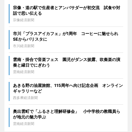
宗像・道の駅で生産者とアンバサダーが初交流 試食や対
話で思い伝える
宗像経済新聞
市川「プラスアイカフェ」が1周年 コーヒーに魅せられ
SEからバリスタに
市川経済新聞
雲南・掛合で音楽フェス 園児がダンス披露、吹奏楽の演
奏と縁日でにぎわう
雲南経済新聞
あきる野の油屋旅館、115周年へ向け記念企画 オンライン
ギャラリーなど
西多摩経済新聞
奥出雲町で「ふるさと理解研修会」 小中学校の教職員ら
が地元の魅力学ぶ
雲南経済新聞