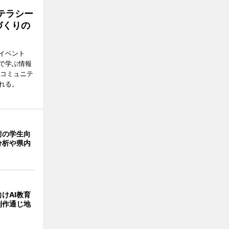
テラシー
づくりの
イベント
で学ぶ情報
災コミュニテ
れる。
前の学生向
分析や県内
けAI教育
制作通じ地