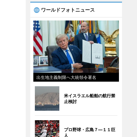
ワールドフォトニュース
出生地主義制限へ大統領令署名
米イスラエル船舶の航行禁
止検討
プロ野球・広島７―１１巨
人