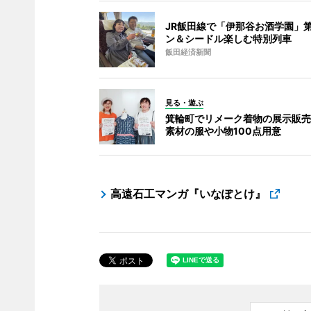
JR飯田線で「伊那谷お酒学園」第
ン＆シードル楽しむ特別列車
飯田経済新聞
見る・遊ぶ
箕輪町でリメーク着物の展示販売
素材の服や小物100点用意
高遠石工マンガ『いなぽとけ』