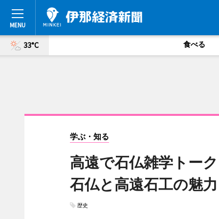
食べる
33°C
学ぶ・知る
高遠で石仏雑学トーク
石仏と高遠石工の魅力
歴史