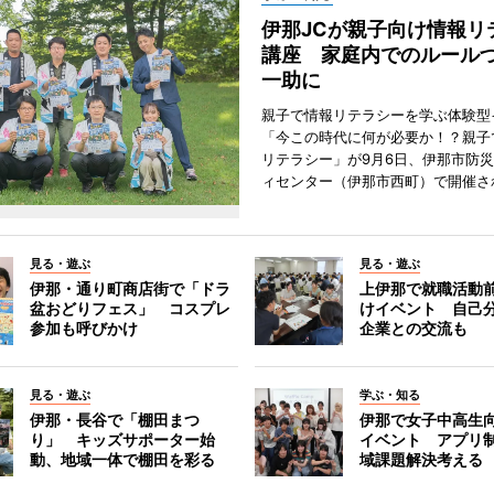
伊那JCが親子向け情報リ
講座 家庭内でのルール
一助に
親子で情報リテラシーを学ぶ体験型
「今この時代に何が必要か！？親子
リテラシー」が9月6日、伊那市防
ィセンター（伊那市西町）で開催さ
見る・遊ぶ
見る・遊ぶ
伊那・通り町商店街で「ドラ
上伊那で就職活動
盆おどりフェス」 コスプレ
けイベント 自己
参加も呼びかけ
企業との交流も
見る・遊ぶ
学ぶ・知る
伊那・長谷で「棚田まつ
伊那で女子中高生向
り」 キッズサポーター始
イベント アプリ
動、地域一体で棚田を彩る
域課題解決考える