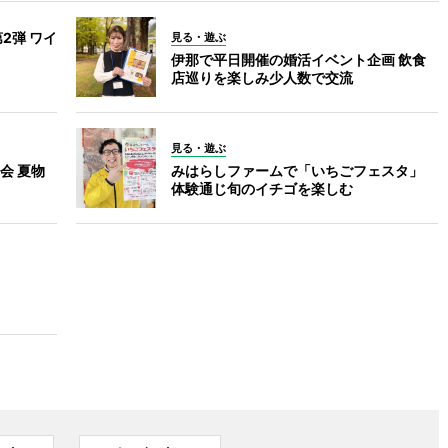
2弾 ワイ
見る・遊ぶ
伊那で平日開催の婚活イベント企画 飲食
店巡りを楽しみ少人数で交流
見る・遊ぶ
会 夏物
みはらしファームで「いちごフェスタ」
体験通じ旬のイチゴを楽しむ