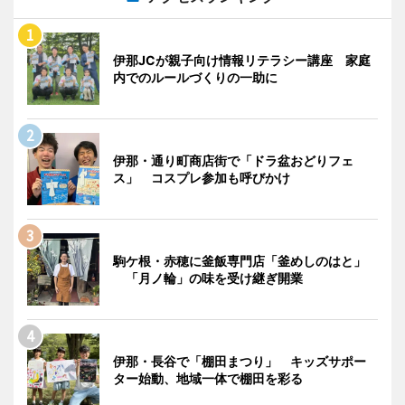
伊那JCが親子向け情報リテラシー講座 家庭
内でのルールづくりの一助に
伊那・通り町商店街で「ドラ盆おどりフェ
ス」 コスプレ参加も呼びかけ
駒ケ根・赤穂に釜飯専門店「釜めしのはと」
「月ノ輪」の味を受け継ぎ開業
伊那・長谷で「棚田まつり」 キッズサポー
ター始動、地域一体で棚田を彩る