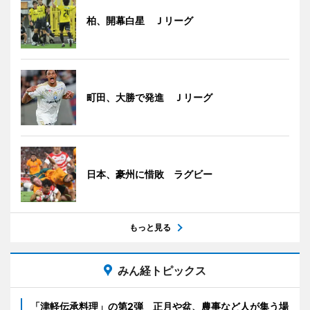
柏、開幕白星 Ｊリーグ
町田、大勝で発進 Ｊリーグ
日本、豪州に惜敗 ラグビー
もっと見る
みん経トピックス
「津軽伝承料理」の第2弾 正月や盆、農事など人が集う場