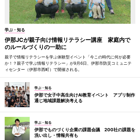
学ぶ・知る
伊那JCが親子向け情報リテラシー講座 家庭内で
のルールづくりの一助に
親子で情報リテラシーを学ぶ体験型イベント「今この時代に何が必要
か！？親子で学ぶ情報リテラシー」が9月6日、伊那市防災コミュニテ
ィセンター（伊那市西町）で開催される。
学ぶ・知る
伊那で女子中高生向けAI教育イベント アプリ制作
通じ地域課題解決考える
学ぶ・知る
伊那でものづくり企業の課題会議 200社の課題を
洗い出し・情報共有も