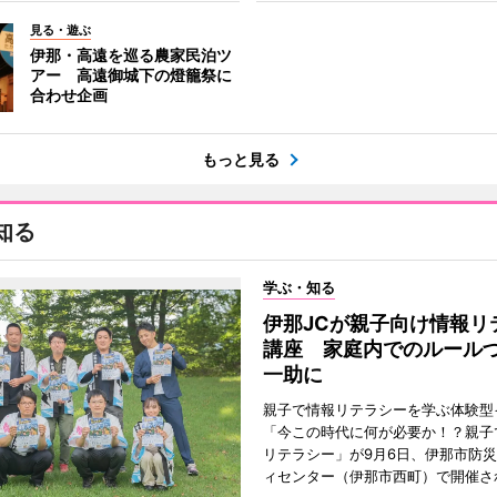
見る・遊ぶ
伊那・高遠を巡る農家民泊ツ
アー 高遠御城下の燈籠祭に
合わせ企画
もっと見る
知る
学ぶ・知る
伊那JCが親子向け情報リ
講座 家庭内でのルール
一助に
親子で情報リテラシーを学ぶ体験型
「今この時代に何が必要か！？親子
リテラシー」が9月6日、伊那市防
ィセンター（伊那市西町）で開催さ