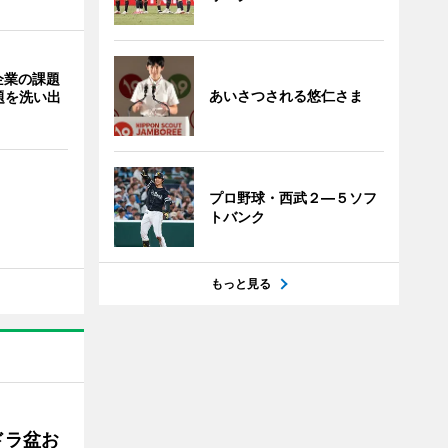
企業の課題
あいさつされる悠仁さま
題を洗い出
プロ野球・西武２―５ソフ
トバンク
もっと見る
ドラ盆お