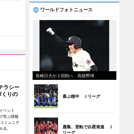
ワールドフォトニュース
長崎日大が２回戦へ 高校野球
テラシー
づくりの
喜ぶ植中 Ｊリーグ
イベント
で学ぶ情報
災コミュニテ
鹿島、逆転で白星発進 Ｊ
れる。
リーグ