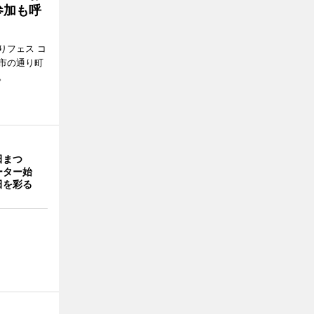
参加も呼
りフェス コ
那市の通り町
。
田まつ
ーター始
田を彩る