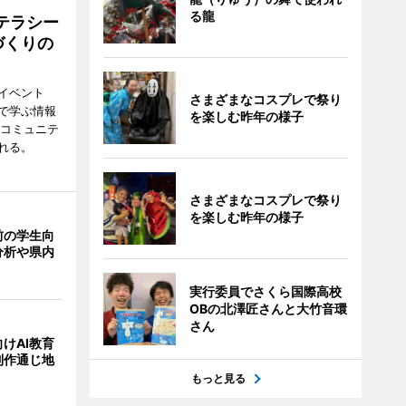
る龍
テラシー
づくりの
イベント
さまざまなコスプレで祭り
で学ぶ情報
を楽しむ昨年の様子
災コミュニテ
れる。
さまざまなコスプレで祭り
を楽しむ昨年の様子
前の学生向
分析や県内
実行委員でさくら国際高校
OBの北澤匠さんと大竹音環
さん
けAI教育
制作通じ地
もっと見る