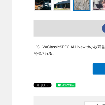
「SILVAClassicSPECIALLivew
開催される。