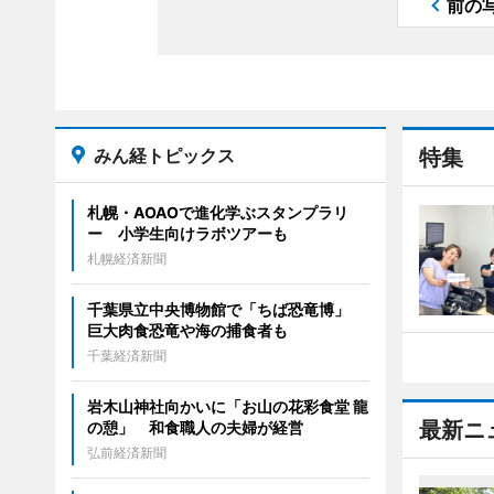
前の
みん経トピックス
特集
札幌・AOAOで進化学ぶスタンプラリ
ー 小学生向けラボツアーも
札幌経済新聞
千葉県立中央博物館で「ちば恐竜博」
巨大肉食恐竜や海の捕食者も
千葉経済新聞
岩木山神社向かいに「お山の花彩食堂 龍
最新ニ
の憩」 和食職人の夫婦が経営
弘前経済新聞