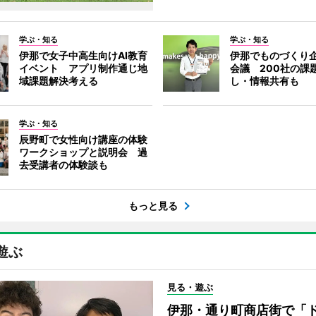
学ぶ・知る
学ぶ・知る
伊那で女子中高生向けAI教育
伊那でものづくり
イベント アプリ制作通じ地
会議 200社の課
域課題解決考える
し・情報共有も
学ぶ・知る
辰野町で女性向け講座の体験
ワークショップと説明会 過
去受講者の体験談も
もっと見る
遊ぶ
見る・遊ぶ
伊那・通り町商店街で「