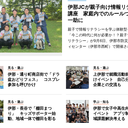
伊那JCが親子向け情報リ
講座 家庭内でのルール
一助に
親子で情報リテラシーを学ぶ体験型
「今この時代に何が必要か！？親子
リテラシー」が9月6日、伊那市防
ィセンター（伊那市西町）で開催さ
見る・遊ぶ
見る・遊ぶ
伊那・通り町商店街で「ドラ
上伊那で就職活動
盆おどりフェス」 コスプレ
けイベント 自己
参加も呼びかけ
企業との交流も
見る・遊ぶ
学ぶ・知る
伊那・長谷で「棚田まつ
伊那で女子中高生向
り」 キッズサポーター始
イベント アプリ
動、地域一体で棚田を彩る
域課題解決考える