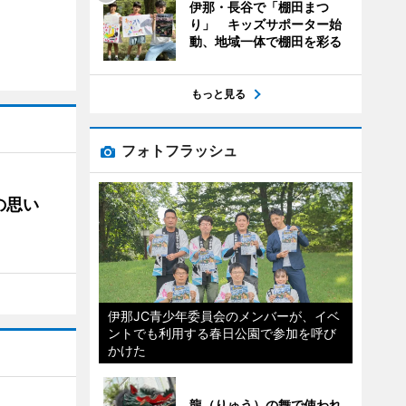
伊那・長谷で「棚田まつ
り」 キッズサポーター始
動、地域一体で棚田を彩る
もっと見る
フォトフラッシュ
の思い
伊那JC青少年委員会のメンバーが、イベ
ントでも利用する春日公園で参加を呼び
かけた
龍（りゅう）の舞で使われ