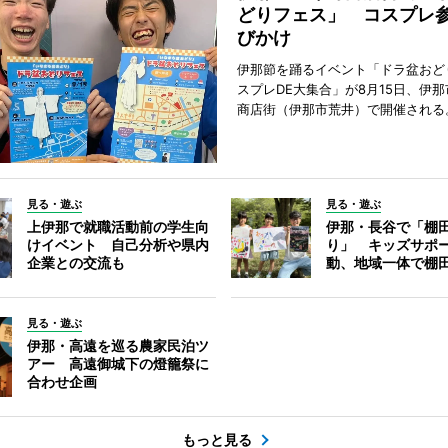
どりフェス」 コスプレ
びかけ
伊那節を踊るイベント「ドラ盆おど
スプレDE大集合」が8月15日、伊
商店街（伊那市荒井）で開催される
見る・遊ぶ
見る・遊ぶ
上伊那で就職活動前の学生向
伊那・長谷で「棚
けイベント 自己分析や県内
り」 キッズサポ
企業との交流も
動、地域一体で棚
見る・遊ぶ
伊那・高遠を巡る農家民泊ツ
アー 高遠御城下の燈籠祭に
合わせ企画
もっと見る