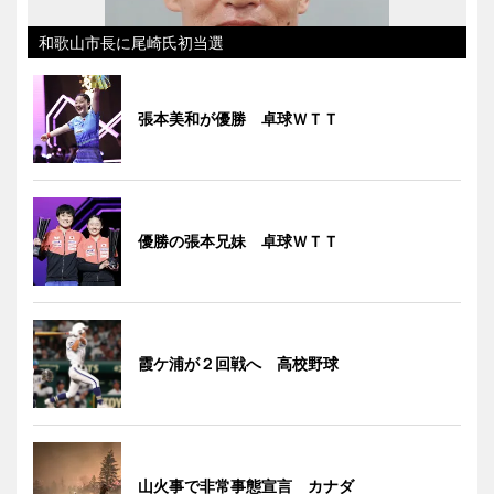
和歌山市長に尾崎氏初当選
張本美和が優勝 卓球ＷＴＴ
優勝の張本兄妹 卓球ＷＴＴ
霞ケ浦が２回戦へ 高校野球
山火事で非常事態宣言 カナダ