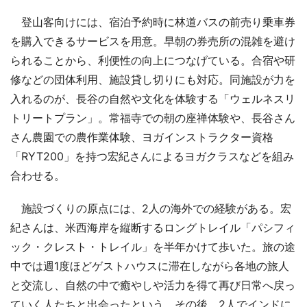
登山客向けには、宿泊予約時に林道バスの前売り乗車券
を購入できるサービスを用意。早朝の券売所の混雑を避け
られることから、利便性の向上につなげている。合宿や研
修などの団体利用、施設貸し切りにも対応。同施設が力を
入れるのが、長谷の自然や文化を体験する「ウェルネスリ
トリートプラン」。常福寺での朝の座禅体験や、長谷さん
さん農園での農作業体験、ヨガインストラクター資格
「RYT200」を持つ宏紀さんによるヨガクラスなどを組み
合わせる。
施設づくりの原点には、2人の海外での経験がある。宏
紀さんは、米西海岸を縦断するロングトレイル「パシフィ
ック・クレスト・トレイル」を半年かけて歩いた。旅の途
中では週1度ほどゲストハウスに滞在しながら各地の旅人
と交流し、自然の中で癒やしや活力を得て再び日常へ戻っ
ていく人たちと出会ったという。その後、2人でインドに