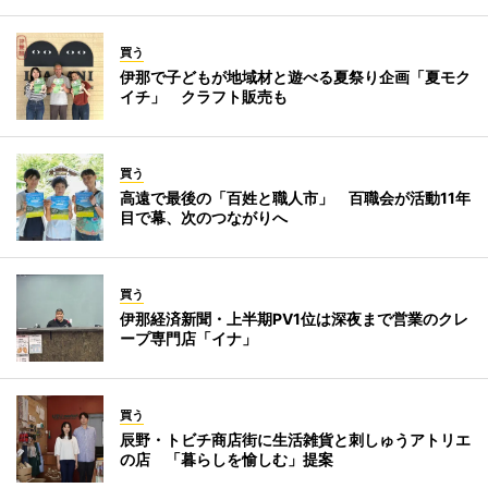
買う
伊那で子どもが地域材と遊べる夏祭り企画「夏モク
イチ」 クラフト販売も
買う
高遠で最後の「百姓と職人市」 百職会が活動11年
目で幕、次のつながりへ
買う
伊那経済新聞・上半期PV1位は深夜まで営業のクレ
ープ専門店「イナ」
買う
辰野・トビチ商店街に生活雑貨と刺しゅうアトリエ
の店 「暮らしを愉しむ」提案