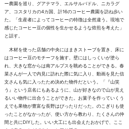
ー農園を巡り、グアテマラ、エルサルバドル、ニカラグ
ア、コスタリカの4カ国、計16のコーヒー農園を訪ね歩い
た。「生産者によってコーヒーの特徴は全然違う。現地で
感じたコーヒー豆の個性を生かせるような焙煎を考えた」
と話す。
木材を使った店舗の中央にはまきストーブを置き、床に
はコーヒー豆のモチーフを施す。壁にはしっくいが塗ら
れ、大きな窓からは南アルプスを眺めることができる。春
菜さんが一人で内見に訪れた際に気に入り、動画を見た信
文さんも気に入ったため決めた物件だという。「『山笑
う』という店名にもあるように、山が好きなので山が見え
るいい物件に出合うことができた。お菓子を作っていくう
えでも果物が豊富な長野はぴったりだった。のこぎりも使
ったことがなかったが、使い方から教わり、たくさんの仲
間と共にDIYした。いい大工にも出会えたおかげで、ここ