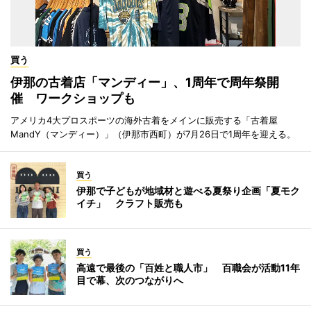
買う
伊那の古着店「マンディー」、1周年で周年祭開
催 ワークショップも
アメリカ4大プロスポーツの海外古着をメインに販売する「古着屋
MandY（マンディー）」（伊那市西町）が7月26日で1周年を迎える。
買う
伊那で子どもが地域材と遊べる夏祭り企画「夏モク
イチ」 クラフト販売も
買う
高遠で最後の「百姓と職人市」 百職会が活動11年
目で幕、次のつながりへ