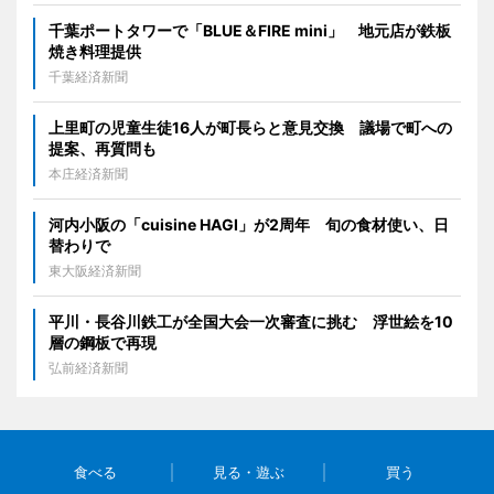
千葉ポートタワーで「BLUE＆FIRE mini」 地元店が鉄板
焼き料理提供
千葉経済新聞
上里町の児童生徒16人が町長らと意見交換 議場で町への
提案、再質問も
本庄経済新聞
河内小阪の「cuisine HAGI」が2周年 旬の食材使い、日
替わりで
東大阪経済新聞
平川・長谷川鉄工が全国大会一次審査に挑む 浮世絵を10
層の鋼板で再現
弘前経済新聞
食べる
見る・遊ぶ
買う