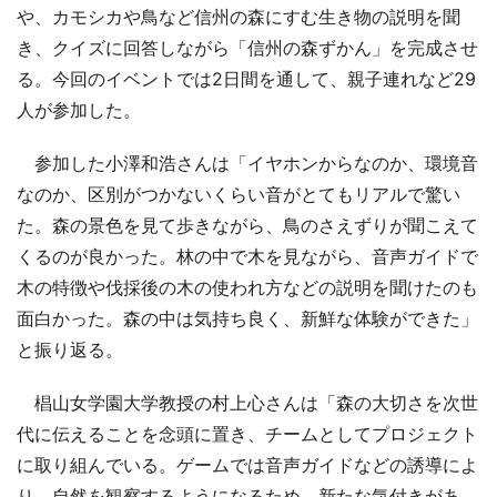
や、カモシカや鳥など信州の森にすむ生き物の説明を聞
き、クイズに回答しながら「信州の森ずかん」を完成させ
る。今回のイベントでは2日間を通して、親子連れなど29
人が参加した。
参加した小澤和浩さんは「イヤホンからなのか、環境音
なのか、区別がつかないくらい音がとてもリアルで驚い
た。森の景色を見て歩きながら、鳥のさえずりが聞こえて
くるのが良かった。林の中で木を見ながら、音声ガイドで
木の特徴や伐採後の木の使われ方などの説明を聞けたのも
面白かった。森の中は気持ち良く、新鮮な体験ができた」
と振り返る。
椙山女学園大学教授の村上心さんは「森の大切さを次世
代に伝えることを念頭に置き、チームとしてプロジェクト
に取り組んでいる。ゲームでは音声ガイドなどの誘導によ
り、自然を観察するようになるため、新たな気付きがあ