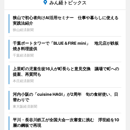
みん経トピックス
狭山で初心者向けAI活用セミナー 仕事や暮らしに使える
実践法紹介
狭山経済新聞
千葉ポートタワーで「BLUE＆FIRE mini」 地元店が鉄板
焼き料理提供
千葉経済新聞
上里町の児童生徒16人が町長らと意見交換 議場で町への
提案、再質問も
本庄経済新聞
河内小阪の「cuisine HAGI」が2周年 旬の食材使い、日
替わりで
東大阪経済新聞
平川・長谷川鉄工が全国大会一次審査に挑む 浮世絵を10
層の鋼板で再現