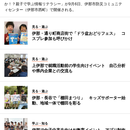
か！？親子で学ぶ情報リテラシー」が9月6日、伊那市防災コミュニテ
ィセンター（伊那市西町）で開催される。
見る・遊ぶ
伊那・通り町商店街で「ドラ盆おどりフェス」 コ
スプレ参加も呼びかけ
見る・遊ぶ
上伊那で就職活動前の学生向けイベント 自己分析
や県内企業との交流も
見る・遊ぶ
伊那・長谷で「棚田まつり」 キッズサポーター始
動、地域一体で棚田を彩る
学ぶ・知る
伊那で女子中高生向けAI教育イベント アプリ制作