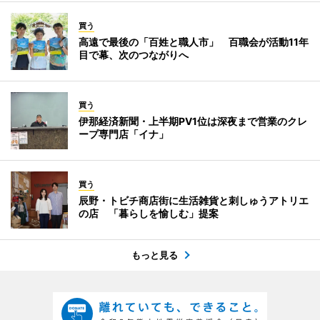
買う
高遠で最後の「百姓と職人市」 百職会が活動11年
目で幕、次のつながりへ
買う
伊那経済新聞・上半期PV1位は深夜まで営業のクレ
ープ専門店「イナ」
買う
辰野・トビチ商店街に生活雑貨と刺しゅうアトリエ
の店 「暮らしを愉しむ」提案
もっと見る