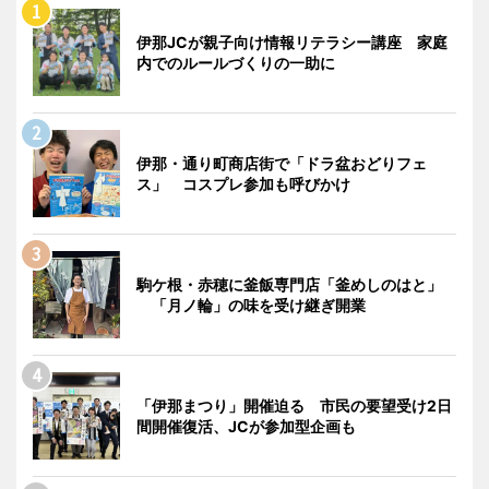
伊那JCが親子向け情報リテラシー講座 家庭
内でのルールづくりの一助に
伊那・通り町商店街で「ドラ盆おどりフェ
ス」 コスプレ参加も呼びかけ
駒ケ根・赤穂に釜飯専門店「釜めしのはと」
「月ノ輪」の味を受け継ぎ開業
「伊那まつり」開催迫る 市民の要望受け2日
間開催復活、JCが参加型企画も