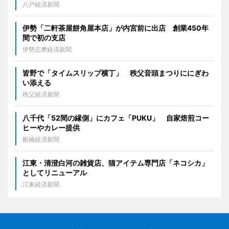
八戸経済新聞
伊勢「二軒茶屋餅角屋本店」が内宮前に出店 創業450年
間で初の支店
伊勢志摩経済新聞
皆野で「タイムスリップ横丁」 秩父音頭まつりににぎわ
い添える
秩父経済新聞
八千代「52間の縁側」にカフェ「PUKU」 自家焙煎コー
ヒーやカレー提供
船橋経済新聞
江東・清澄白河の雑貨店、猫アイテム専門店「ネコシカ」
としてリニューアル
江東経済新聞