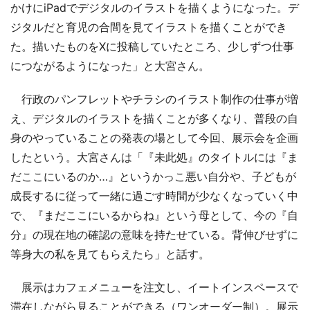
かけにiPadでデジタルのイラストを描くようになった。デ
ジタルだと育児の合間を見てイラストを描くことができ
た。描いたものをXに投稿していたところ、少しずつ仕事
につながるようになった」と大宮さん。
行政のパンフレットやチラシのイラスト制作の仕事が増
え、デジタルのイラストを描くことが多くなり、普段の自
身のやっていることの発表の場として今回、展示会を企画
したという。大宮さんは「『未此処』のタイトルには『ま
だここにいるのか…』というかっこ悪い自分や、子どもが
成長するに従って一緒に過ごす時間が少なくなっていく中
で、『まだここにいるからね』という母として、今の『自
分』の現在地の確認の意味を持たせている。背伸びせずに
等身大の私を見てもらえたら」と話す。
展示はカフェメニューを注文し、イートインスペースで
滞在しながら見ることができる（ワンオーダー制）。展示