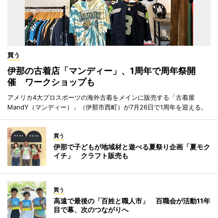
買う
伊那の古着店「マンディー」、1周年で周年祭開
催 ワークショップも
アメリカ4大プロスポーツの海外古着をメインに販売する「古着屋
MandY（マンディー）」（伊那市西町）が7月26日で1周年を迎える。
買う
伊那で子どもが地域材と遊べる夏祭り企画「夏モク
イチ」 クラフト販売も
買う
高遠で最後の「百姓と職人市」 百職会が活動11年
目で幕、次のつながりへ