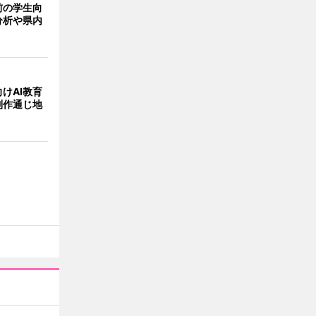
前の学生向
分析や県内
けAI教育
制作通じ地