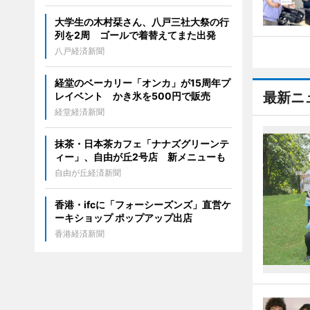
大学生の木村栞さん、八戸三社大祭の行
列を2周 ゴールで着替えてまた出発
八戸経済新聞
経堂のベーカリー「オンカ」が15周年プ
最新ニ
レイベント かき氷を500円で販売
経堂経済新聞
抹茶・日本茶カフェ「ナナズグリーンテ
ィー」、自由が丘2号店 新メニューも
自由が丘経済新聞
香港・ifcに「フォーシーズンズ」直営ケ
ーキショップ ポップアップ出店
香港経済新聞