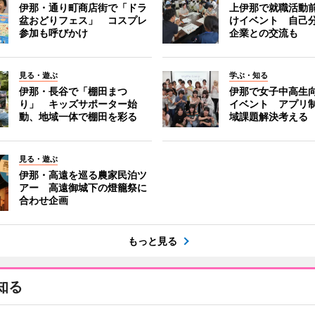
伊那・通り町商店街で「ドラ
上伊那で就職活動
盆おどりフェス」 コスプレ
けイベント 自己
参加も呼びかけ
企業との交流も
見る・遊ぶ
学ぶ・知る
伊那・長谷で「棚田まつ
伊那で女子中高生向
り」 キッズサポーター始
イベント アプリ
動、地域一体で棚田を彩る
域課題解決考える
見る・遊ぶ
伊那・高遠を巡る農家民泊ツ
アー 高遠御城下の燈籠祭に
合わせ企画
もっと見る
知る