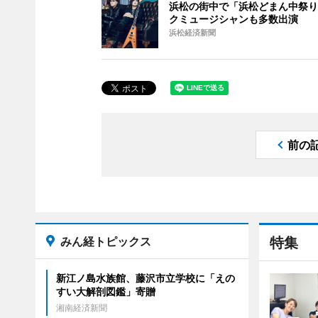
浜松の街中で「浜松どまん中祭り
クミュージシャンも多数出演
浜松経済新聞
前の
みん経トピックス
特集
新江ノ島水族館、藤沢市立学校に「えの
すい大解剖図鑑」寄贈
湘南経済新聞