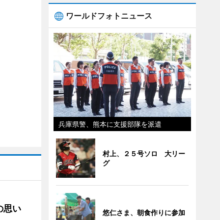
ワールドフォトニュース
兵庫県警、熊本に支援部隊を派遣
村上、２５号ソロ 大リー
グ
の思い
悠仁さま、朝食作りに参加