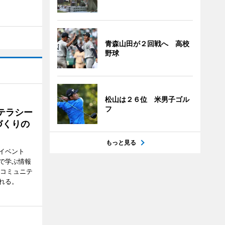
青森山田が２回戦へ 高校
野球
松山は２６位 米男子ゴル
フ
テラシー
づくりの
もっと見る
イベント
で学ぶ情報
災コミュニテ
れる。