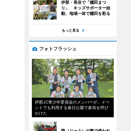
伊那・長谷で「棚田まつ
り」 キッズサポーター始
動、地域一体で棚田を彩る
もっと見る
フォトフラッシュ
伊那JC青少年委員会のメンバーが、イベ
ントでも利用する春日公園で参加を呼び
かけた
龍（りゅう）の舞で使われ