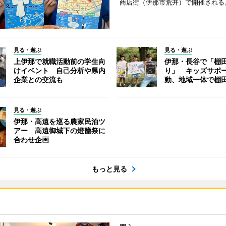
商店街（伊那市荒井）で開催される
見る・遊ぶ
見る・遊ぶ
上伊那で就職活動前の学生向
伊那・長谷で「棚
けイベント 自己分析や県内
り」 キッズサポ
企業との交流も
動、地域一体で棚
見る・遊ぶ
伊那・高遠を巡る農家民泊ツ
アー 高遠御城下の燈籠祭に
合わせ企画
もっと見る