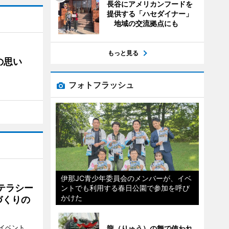
長谷にアメリカンフードを
提供する「ハセダイナー」
地域の交流拠点にも
もっと見る
の思い
フォトフラッシュ
伊那JC青少年委員会のメンバーが、イベ
テラシー
ントでも利用する春日公園で参加を呼び
かけた
づくりの
イベント
龍（りゅう）の舞で使われ