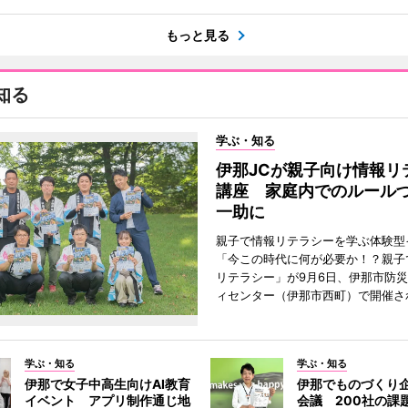
もっと見る
知る
学ぶ・知る
伊那JCが親子向け情報リ
講座 家庭内でのルール
一助に
親子で情報リテラシーを学ぶ体験型
「今この時代に何が必要か！？親子
リテラシー」が9月6日、伊那市防
ィセンター（伊那市西町）で開催さ
学ぶ・知る
学ぶ・知る
伊那で女子中高生向けAI教育
伊那でものづくり
イベント アプリ制作通じ地
会議 200社の課