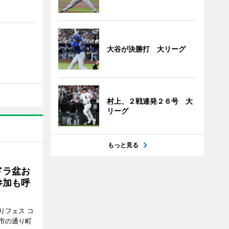
大谷が決勝打 大リーグ
村上、２戦連発２６号 大
リーグ
もっと見る
ドラ盆お
参加も呼
りフェス コ
那市の通り町