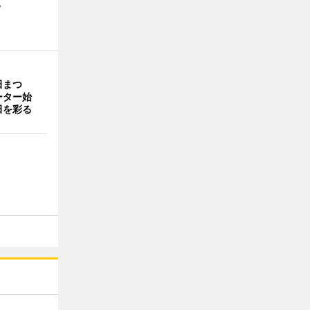
。
田まつ
ーター始
田を彩る