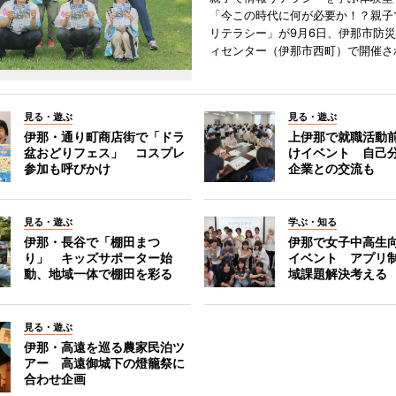
「今この時代に何が必要か！？親子
リテラシー」が9月6日、伊那市防
ィセンター（伊那市西町）で開催さ
見る・遊ぶ
見る・遊ぶ
伊那・通り町商店街で「ドラ
上伊那で就職活動
盆おどりフェス」 コスプレ
けイベント 自己
参加も呼びかけ
企業との交流も
見る・遊ぶ
学ぶ・知る
伊那・長谷で「棚田まつ
伊那で女子中高生向
り」 キッズサポーター始
イベント アプリ
動、地域一体で棚田を彩る
域課題解決考える
見る・遊ぶ
伊那・高遠を巡る農家民泊ツ
アー 高遠御城下の燈籠祭に
合わせ企画