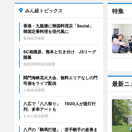
みん経トピックス
特集
香港・九龍塘に韓国料理店「Social」
韓国定番料理を現代風に
香港経済新聞
SC相模原、熊本と引き分け J3リーグ
開幕
相模原町田経済新聞
関門海峡花火大会、無料エリアなしの門
最新ニ
司側をライブ配信
小倉経済新聞
八広で「八八祭り」 1500人が提灯行
列、多幸アートも
すみだ経済新聞
八戸の「騎馬打毬」、若手騎手の姿勇ま