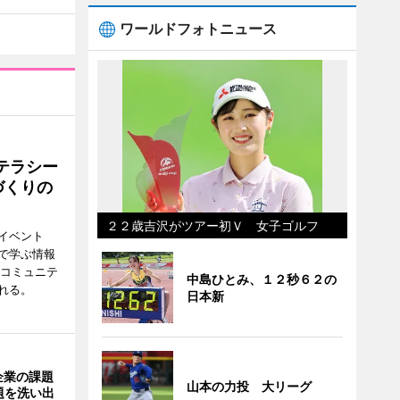
ワールドフォトニュース
テラシー
づくりの
２２歳吉沢がツアー初Ｖ 女子ゴルフ
イベント
で学ぶ情報
災コミュニテ
中島ひとみ、１２秒６２の
れる。
日本新
企業の課題
山本の力投 大リーグ
題を洗い出