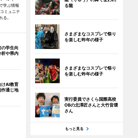
で学ぶ情報
る龍
災コミュニテ
れる。
さまざまなコスプレで祭り
を楽しむ昨年の様子
前の学生向
分析や県内
さまざまなコスプレで祭り
を楽しむ昨年の様子
けAI教育
制作通じ地
実行委員でさくら国際高校
OBの北澤匠さんと大竹音環
さん
もっと見る