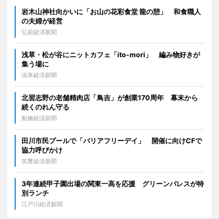
岩木山神社向かいに「お山の花彩食堂 龍の憩」 和食職人
の夫婦が経営
弘前経済新聞
浅草・松が谷にニットカフェ「ito-mori」 編み物好きが
集う場に
浅草経済新聞
北習志野の老舗精肉店「鳥吉」が創業170周年 幕末から
続くのれん守る
船橋経済新聞
田川市民プールで「バリアフリーデイ」 開催に向けCFで
協力呼びかけ
筑豊経済新聞
3年連続甲子園出場の関東一高を応援 グリーンパレスが特
別ランチ
江戸川経済新聞