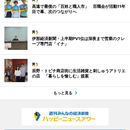
高遠で最後の「百姓と職人市」 百職会が活動11年
目で幕、次のつながりへ
買う
伊那経済新聞・上半期PV1位は深夜まで営業のクレ
ープ専門店「イナ」
買う
辰野・トビチ商店街に生活雑貨と刺しゅうアトリエ
の店 「暮らしを愉しむ」提案
もっと見る