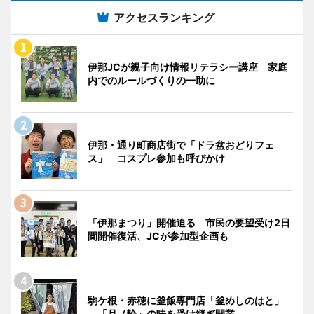
アクセスランキング
伊那JCが親子向け情報リテラシー講座 家庭
内でのルールづくりの一助に
伊那・通り町商店街で「ドラ盆おどりフェ
ス」 コスプレ参加も呼びかけ
「伊那まつり」開催迫る 市民の要望受け2日
間開催復活、JCが参加型企画も
駒ケ根・赤穂に釜飯専門店「釜めしのはと」
「月ノ輪」の味を受け継ぎ開業