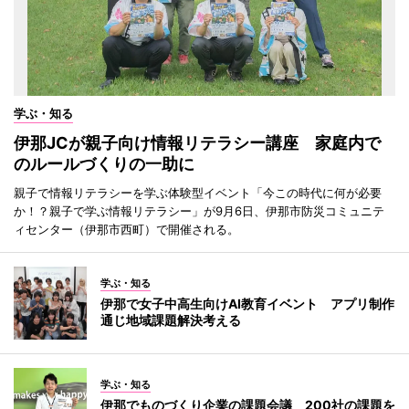
学ぶ・知る
伊那JCが親子向け情報リテラシー講座 家庭内で
のルールづくりの一助に
親子で情報リテラシーを学ぶ体験型イベント「今この時代に何が必要
か！？親子で学ぶ情報リテラシー」が9月6日、伊那市防災コミュニテ
ィセンター（伊那市西町）で開催される。
学ぶ・知る
伊那で女子中高生向けAI教育イベント アプリ制作
通じ地域課題解決考える
学ぶ・知る
伊那でものづくり企業の課題会議 200社の課題を