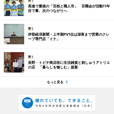
買う
高遠で最後の「百姓と職人市」 百職会が活動11年
目で幕、次のつながりへ
買う
伊那経済新聞・上半期PV1位は深夜まで営業のクレ
ープ専門店「イナ」
買う
辰野・トビチ商店街に生活雑貨と刺しゅうアトリエ
の店 「暮らしを愉しむ」提案
もっと見る