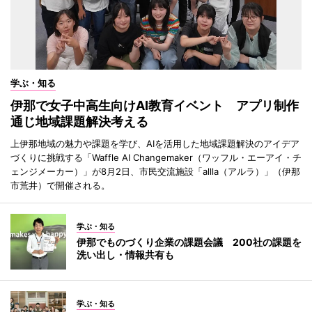
学ぶ・知る
伊那で女子中高生向けAI教育イベント アプリ制作
通じ地域課題解決考える
上伊那地域の魅力や課題を学び、AIを活用した地域課題解決のアイデア
づくりに挑戦する「Waffle AI Changemaker（ワッフル・エーアイ・チ
ェンジメーカー）」が8月2日、市民交流施設「allla（アルラ）」（伊那
市荒井）で開催される。
学ぶ・知る
伊那でものづくり企業の課題会議 200社の課題を
洗い出し・情報共有も
学ぶ・知る