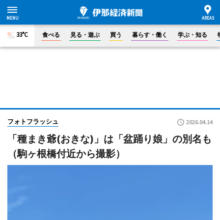
33°C
食べる
見る・遊ぶ
買う
暮らす・働く
学ぶ・知る
フォトフラッシュ
2026.04.14
「種まき爺(おきな)」は「盆踊り娘」の別名も
（駒ヶ根橋付近から撮影）