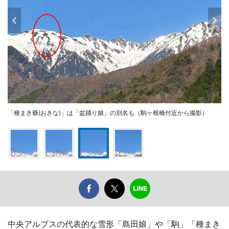
「種まき爺(おきな)」は「盆踊り娘」の別名も（駒ヶ根橋付近から撮影）
中央アルプスの代表的な雪形「島田娘」や「駒」「種まき