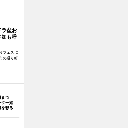
ドラ盆お
参加も呼
りフェス コ
那市の通り町
。
田まつ
ーター始
田を彩る