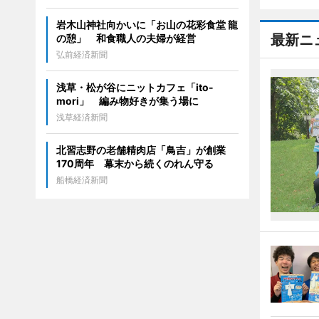
岩木山神社向かいに「お山の花彩食堂 龍
最新ニ
の憩」 和食職人の夫婦が経営
弘前経済新聞
浅草・松が谷にニットカフェ「ito-
mori」 編み物好きが集う場に
浅草経済新聞
北習志野の老舗精肉店「鳥吉」が創業
170周年 幕末から続くのれん守る
船橋経済新聞