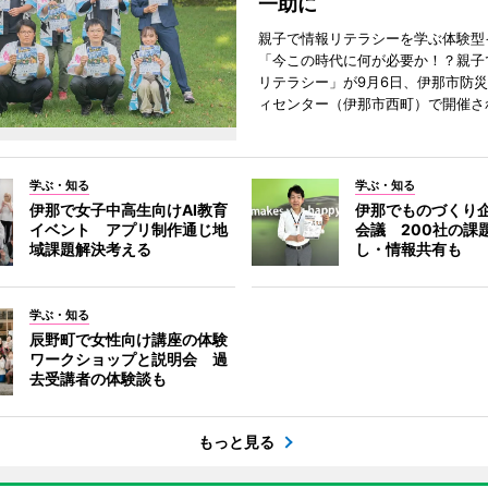
一助に
親子で情報リテラシーを学ぶ体験型
「今この時代に何が必要か！？親子
リテラシー」が9月6日、伊那市防
ィセンター（伊那市西町）で開催さ
学ぶ・知る
学ぶ・知る
伊那で女子中高生向けAI教育
伊那でものづくり
イベント アプリ制作通じ地
会議 200社の課
域課題解決考える
し・情報共有も
学ぶ・知る
辰野町で女性向け講座の体験
ワークショップと説明会 過
去受講者の体験談も
もっと見る