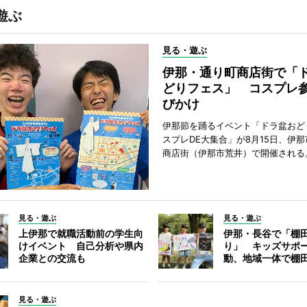
遊ぶ
見る・遊ぶ
伊那・通り町商店街で「
どりフェス」 コスプレ
びかけ
伊那節を踊るイベント「ドラ盆おど
スプレDE大集合」が8月15日、伊
商店街（伊那市荒井）で開催される
見る・遊ぶ
見る・遊ぶ
上伊那で就職活動前の学生向
伊那・長谷で「棚
けイベント 自己分析や県内
り」 キッズサポ
企業との交流も
動、地域一体で棚
見る・遊ぶ