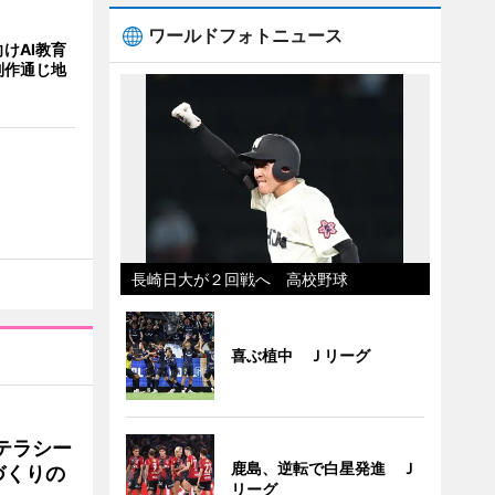
ワールドフォトニュース
けAI教育
制作通じ地
長崎日大が２回戦へ 高校野球
喜ぶ植中 Ｊリーグ
テラシー
鹿島、逆転で白星発進 Ｊ
づくりの
リーグ