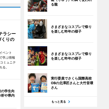
る龍
さまざまなコスプレで祭り
を楽しむ昨年の様子
テラシー
づくりの
イベント
さまざまなコスプレで祭り
で学ぶ情報
を楽しむ昨年の様子
災コミュニテ
れる。
実行委員でさくら国際高校
OBの北澤匠さんと大竹音環
さん
前の学生向
分析や県内
もっと見る