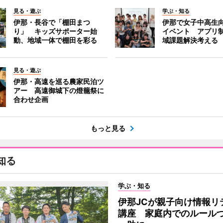
見る・遊ぶ
学ぶ・知る
伊那・長谷で「棚田まつ
伊那で女子中高生向
り」 キッズサポーター始
イベント アプリ
動、地域一体で棚田を彩る
域課題解決考える
見る・遊ぶ
伊那・高遠を巡る農家民泊ツ
アー 高遠御城下の燈籠祭に
合わせ企画
もっと見る
知る
学ぶ・知る
伊那JCが親子向け情報リ
講座 家庭内でのルール