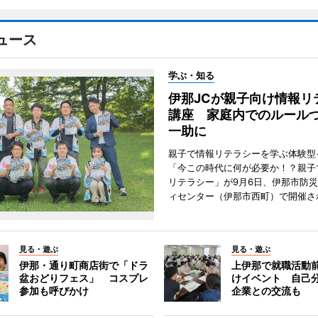
ュース
学ぶ・知る
伊那JCが親子向け情報リ
講座 家庭内でのルール
一助に
親子で情報リテラシーを学ぶ体験型
「今この時代に何が必要か！？親子
リテラシー」が9月6日、伊那市防
ィセンター（伊那市西町）で開催さ
見る・遊ぶ
見る・遊ぶ
伊那・通り町商店街で「ドラ
上伊那で就職活動
盆おどりフェス」 コスプレ
けイベント 自己
参加も呼びかけ
企業との交流も