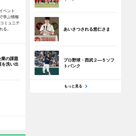
イベント
で学ぶ情報
災コミュニテ
れる。
あいさつされる悠仁さま
企業の課題
プロ野球・西武２―５ソフ
題を洗い出
トバンク
もっと見る