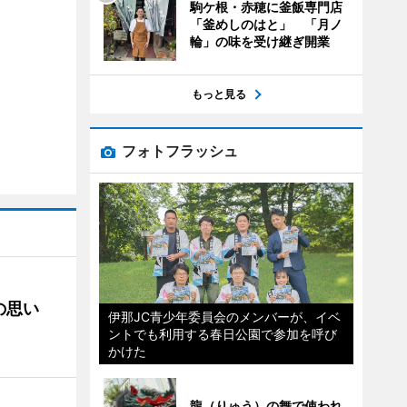
駒ケ根・赤穂に釜飯専門店
「釜めしのはと」 「月ノ
輪」の味を受け継ぎ開業
もっと見る
フォトフラッシュ
の思い
伊那JC青少年委員会のメンバーが、イベ
ントでも利用する春日公園で参加を呼び
かけた
龍（りゅう）の舞で使われ