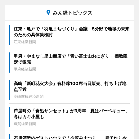
みん経トピックス
江東・亀戸で「羽亀まちづくり」会議 5分野で地域の未来
のための具体策検討
江東経済新聞
甲府・やまなし里山商店で「青い富士山おにぎり」 個数限
定で販売
甲府経済新聞
高崎「新町花火大会」有料席100席当日販売、打ち上げ地
点至近
高崎前橋経済新聞
芦屋町の「食処サンセット」が3周年 夏はバーベキュー、
冬はカキ小屋も
遠賀経済新聞
石川酒造内ゲストハウスで「夕涼みまつり」 扇子作りや