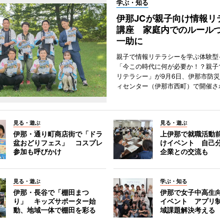
学ぶ・知る
伊那JCが親子向け情報リ
講座 家庭内でのルール
一助に
親子で情報リテラシーを学ぶ体験型
「今この時代に何が必要か！？親子
リテラシー」が9月6日、伊那市防
ィセンター（伊那市西町）で開催さ
見る・遊ぶ
見る・遊ぶ
伊那・通り町商店街で「ドラ
上伊那で就職活動
盆おどりフェス」 コスプレ
けイベント 自己
参加も呼びかけ
企業との交流も
見る・遊ぶ
学ぶ・知る
伊那・長谷で「棚田まつ
伊那で女子中高生向
り」 キッズサポーター始
イベント アプリ
動、地域一体で棚田を彩る
域課題解決考える