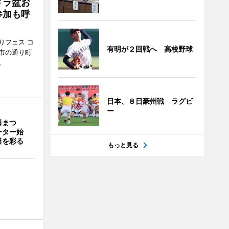
ドラ盆お
参加も呼
りフェス コ
有明が２回戦へ 高校野球
那市の通り町
。
日本、８日豪州戦 ラグビ
ー
田まつ
ーター始
田を彩る
もっと見る