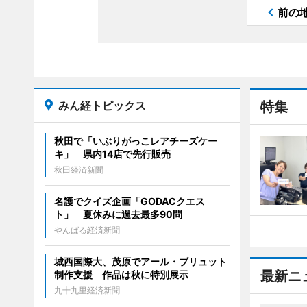
前の
みん経トピックス
特集
秋田で「いぶりがっこレアチーズケー
キ」 県内14店で先行販売
秋田経済新聞
名護でクイズ企画「GODACクエス
ト」 夏休みに過去最多90問
やんばる経済新聞
城西国際大、茂原でアール・ブリュット
最新ニ
制作支援 作品は秋に特別展示
九十九里経済新聞