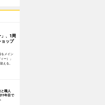
」、1周
ショップ
着をメイン
ディー）」
を迎える。
姓と職人
11年目で
へ