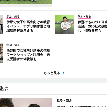
学ぶ・知る
学ぶ・知る
伊那で女子中高生向けAI教育
伊那でものづくり
イベント アプリ制作通じ地
会議 200社の課
域課題解決考える
し・情報共有も
学ぶ・知る
辰野町で女性向け講座の体験
ワークショップと説明会 過
去受講者の体験談も
もっと見る
遊ぶ
見る・遊ぶ