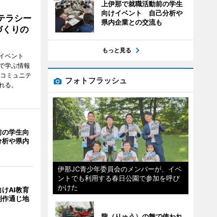
上伊那で就職活動前の学生
向けイベント 自己分析や
テラシー
県内企業との交流も
づくりの
もっと見る
イベント
で学ぶ情報
災コミュニテ
フォトフラッシュ
れる。
前の学生向
分析や県内
伊那JC青少年委員会のメンバーが、イベ
ントでも利用する春日公園で参加を呼び
かけた
けAI教育
制作通じ地
龍（りゅう）の舞で使われ