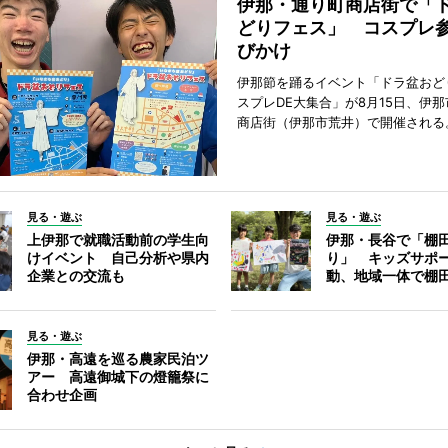
伊那・通り町商店街で「
どりフェス」 コスプレ
びかけ
伊那節を踊るイベント「ドラ盆おど
スプレDE大集合」が8月15日、伊
商店街（伊那市荒井）で開催される
見る・遊ぶ
見る・遊ぶ
上伊那で就職活動前の学生向
伊那・長谷で「棚
けイベント 自己分析や県内
り」 キッズサポ
企業との交流も
動、地域一体で棚
見る・遊ぶ
伊那・高遠を巡る農家民泊ツ
アー 高遠御城下の燈籠祭に
合わせ企画