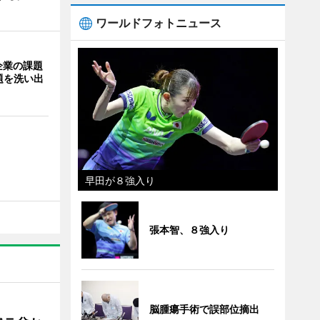
ワールドフォトニュース
企業の課題
題を洗い出
早田が８強入り
張本智、８強入り
脳腫瘍手術で誤部位摘出