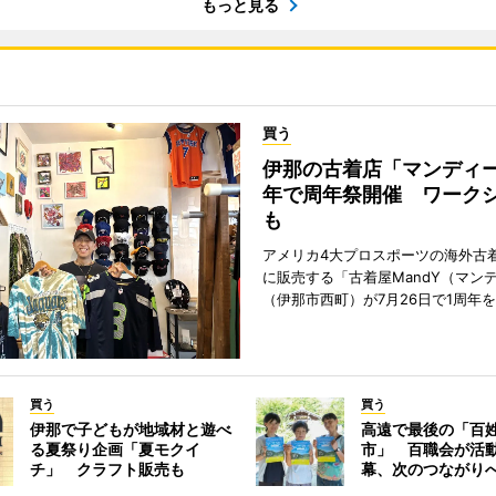
もっと見る
買う
伊那の古着店「マンディー
年で周年祭開催 ワーク
も
アメリカ4大プロスポーツの海外古
に販売する「古着屋MandY（マン
（伊那市西町）が7月26日で1周年
買う
買う
伊那で子どもが地域材と遊べ
高遠で最後の「百
る夏祭り企画「夏モクイ
市」 百職会が活動
チ」 クラフト販売も
幕、次のつながり