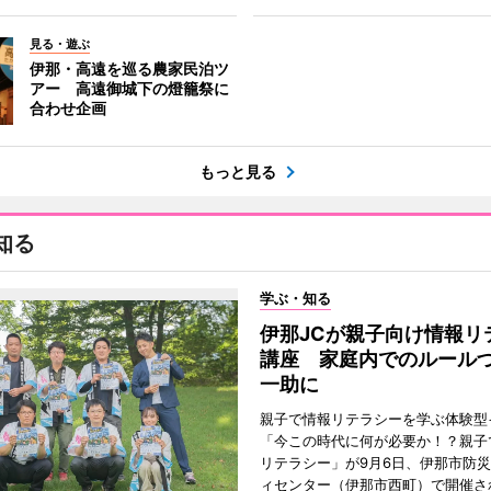
見る・遊ぶ
伊那・高遠を巡る農家民泊ツ
アー 高遠御城下の燈籠祭に
合わせ企画
もっと見る
知る
学ぶ・知る
伊那JCが親子向け情報リ
講座 家庭内でのルール
一助に
親子で情報リテラシーを学ぶ体験型
「今この時代に何が必要か！？親子
リテラシー」が9月6日、伊那市防
ィセンター（伊那市西町）で開催さ