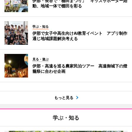
伊那・長谷で「棚田まつり」 キッズサポーター始
動、地域一体で棚田を彩る
学ぶ・知る
伊那で女子中高生向けAI教育イベント アプリ制作
通じ地域課題解決考える
見る・遊ぶ
伊那・高遠を巡る農家民泊ツアー 高遠御城下の燈
籠祭に合わせ企画
もっと見る
学ぶ・知る