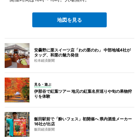
地図を見る
安曇野に栗スイーツ店「わの栗のわ」 中部地域4社が
タッグ、和栗の魅力発信
松本経済新聞
見る・遊ぶ
伊那谷で紅葉ツアー 地元の紅葉名所巡りや旬の果物狩
りを体験
飯田駅前で「酔いフェス」初開催へ 県内酒造メーカー
16社が出店
飯田経済新聞