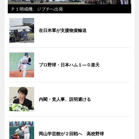
Ｐ１哨戒機、ジブチへ出発
在日米軍が支援物資輸送
プロ野球・日本ハム１―０楽天
内閣・党人事、説明避ける
岡山学芸館が２回戦へ 高校野球