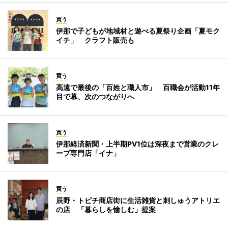
買う
伊那で子どもが地域材と遊べる夏祭り企画「夏モク
イチ」 クラフト販売も
買う
高遠で最後の「百姓と職人市」 百職会が活動11年
目で幕、次のつながりへ
買う
伊那経済新聞・上半期PV1位は深夜まで営業のクレ
ープ専門店「イナ」
買う
辰野・トビチ商店街に生活雑貨と刺しゅうアトリエ
の店 「暮らしを愉しむ」提案