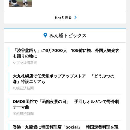
もっと見る
みん経トピックス
「渋谷盆踊り」に6万7000人 109前に櫓、外国人観光客
も踊りの輪に
シブヤ経済新聞
大丸札幌店で任天堂ポップアップストア 「どうぶつの
森」特設エリアも
札幌経済新聞
OMO5函館で「函館夜景の日」 手回しオルガンで野外劇
テーマ曲
函館経済新聞
香港・九龍塘に韓国料理店「Social」 韓国定番料理を現