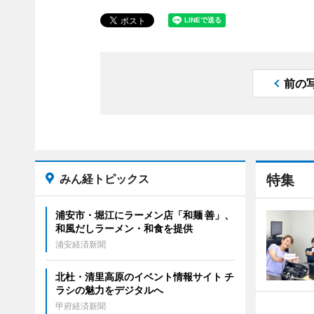
前の
みん経トピックス
特集
浦安市・堀江にラーメン店「和麺 善」、
和風だしラーメン・和食を提供
浦安経済新聞
北杜・清里高原のイベント情報サイト チ
ラシの魅力をデジタルへ
甲府経済新聞