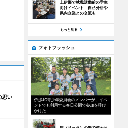
上伊那で就職活動前の学生
向けイベント 自己分析や
県内企業との交流も
もっと見る
フォトフラッシュ
の思い
伊那JC青少年委員会のメンバーが、イベ
ントでも利用する春日公園で参加を呼び
かけた
龍（りゅう）の舞で使われ