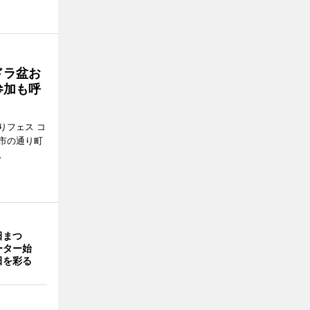
ドラ盆お
参加も呼
りフェス コ
那市の通り町
。
田まつ
ーター始
田を彩る