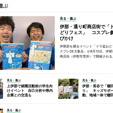
遊ぶ
見る・遊ぶ
伊那・通り町商店街で「
どりフェス」 コスプレ
びかけ
伊那節を踊るイベント「ドラ盆おど
スプレDE大集合」が8月15日、伊
商店街（伊那市荒井）で開催される
見る・遊ぶ
見る・遊ぶ
上伊那で就職活動前の学生向
伊那・長谷で「棚
けイベント 自己分析や県内
り」 キッズサポ
企業との交流も
動、地域一体で棚
見る・遊ぶ