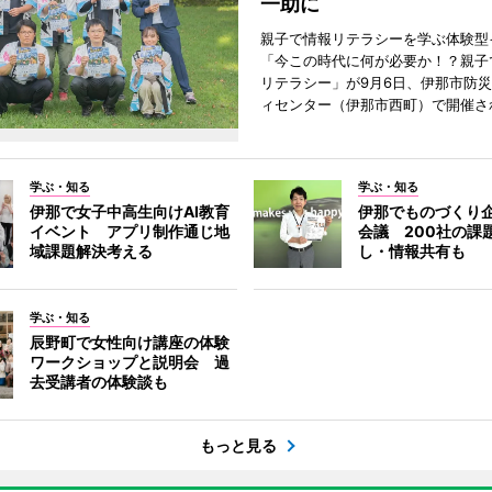
一助に
親子で情報リテラシーを学ぶ体験型
「今この時代に何が必要か！？親子
リテラシー」が9月6日、伊那市防
ィセンター（伊那市西町）で開催さ
学ぶ・知る
学ぶ・知る
伊那で女子中高生向けAI教育
伊那でものづくり
イベント アプリ制作通じ地
会議 200社の課
域課題解決考える
し・情報共有も
学ぶ・知る
辰野町で女性向け講座の体験
ワークショップと説明会 過
去受講者の体験談も
もっと見る