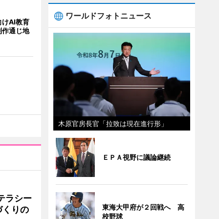
ワールドフォトニュース
けAI教育
制作通じ地
木原官房長官「拉致は現在進行形」
ＥＰＡ視野に議論継続
テラシー
東海大甲府が２回戦へ 高
づくりの
校野球