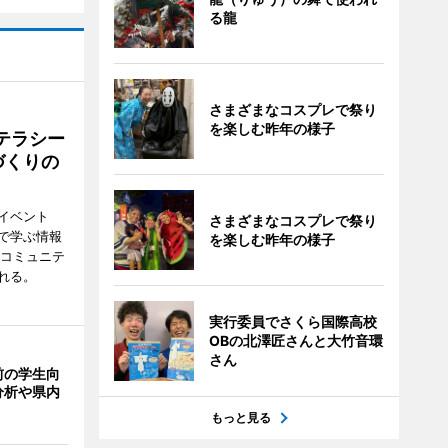
る龍
さまざまなコスプレで祭り
を楽しむ昨年の様子
テラシー
づくりの
イベント
さまざまなコスプレで祭り
で学ぶ情報
を楽しむ昨年の様子
災コミュニテ
れる。
実行委員でさくら国際高校
OBの北澤匠さんと大竹音環
さん
前の学生向
分析や県内
もっと見る