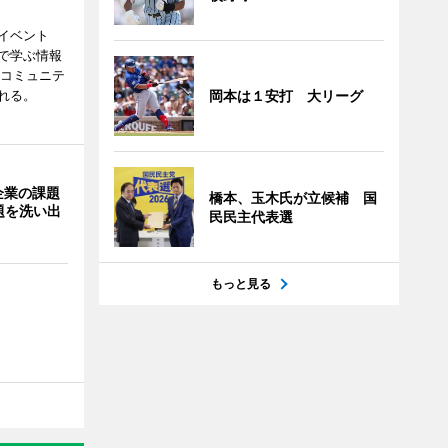
イベント
で学ぶ情報
災コミュニテ
れる。
岡本は１安打 大リーグ
企業の課題
橋本、玉木氏が立候補 国
題を洗い出
民民主代表選
もっと見る