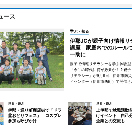
ュース
学ぶ・知る
伊那JCが親子向け情報リ
講座 家庭内でのルール
一助に
親子で情報リテラシーを学ぶ体験型
「今この時代に何が必要か！？親子
リテラシー」が9月6日、伊那市防
ィセンター（伊那市西町）で開催さ
見る・遊ぶ
見る・遊ぶ
伊那・通り町商店街で「ドラ
上伊那で就職活動
盆おどりフェス」 コスプレ
けイベント 自己
参加も呼びかけ
企業との交流も