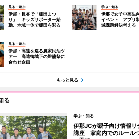
見る・遊ぶ
学ぶ・知る
伊那・長谷で「棚田まつ
伊那で女子中高生向
り」 キッズサポーター始
イベント アプリ
動、地域一体で棚田を彩る
域課題解決考える
見る・遊ぶ
伊那・高遠を巡る農家民泊ツ
アー 高遠御城下の燈籠祭に
合わせ企画
もっと見る
知る
学ぶ・知る
伊那JCが親子向け情報リ
講座 家庭内でのルール