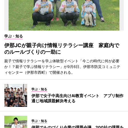
学ぶ・知る
伊那JCが親子向け情報リテラシー講座 家庭内で
のルールづくりの一助に
親子で情報リテラシーを学ぶ体験型イベント「今この時代に何が必要
か！？親子で学ぶ情報リテラシー」が9月6日、伊那市防災コミュニテ
ィセンター（伊那市西町）で開催される。
学ぶ・知る
伊那で女子中高生向けAI教育イベント アプリ制作
通じ地域課題解決考える
学ぶ・知る
伊那でものづくり企業の課題会議 200社の課題を