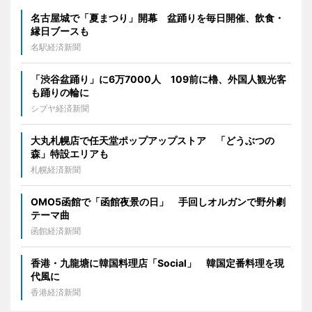
名古屋城で「夏まつり」開幕 盆踊りを毎日開催、飲食・
縁日ブースも
名駅経済新聞
「渋谷盆踊り」に6万7000人 109前に櫓、外国人観光客
も踊りの輪に
シブヤ経済新聞
大丸札幌店で任天堂ポップアップストア 「どうぶつの
森」特設エリアも
札幌経済新聞
OMO5函館で「函館夜景の日」 手回しオルガンで野外劇
テーマ曲
函館経済新聞
香港・九龍塘に韓国料理店「Social」 韓国定番料理を現
代風に
香港経済新聞