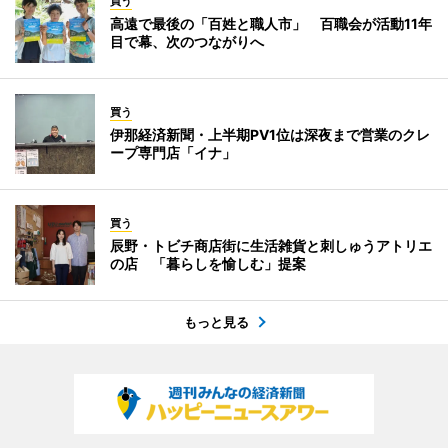
買う
高遠で最後の「百姓と職人市」 百職会が活動11年
目で幕、次のつながりへ
買う
伊那経済新聞・上半期PV1位は深夜まで営業のクレ
ープ専門店「イナ」
買う
辰野・トビチ商店街に生活雑貨と刺しゅうアトリエ
の店 「暮らしを愉しむ」提案
もっと見る