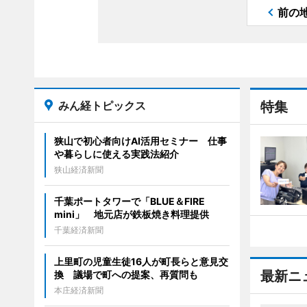
前の
みん経トピックス
特集
狭山で初心者向けAI活用セミナー 仕事
や暮らしに使える実践法紹介
狭山経済新聞
千葉ポートタワーで「BLUE＆FIRE
mini」 地元店が鉄板焼き料理提供
千葉経済新聞
上里町の児童生徒16人が町長らと意見交
最新ニ
換 議場で町への提案、再質問も
本庄経済新聞