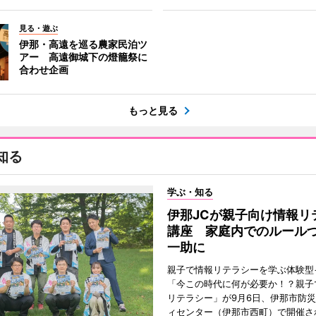
見る・遊ぶ
伊那・高遠を巡る農家民泊ツ
アー 高遠御城下の燈籠祭に
合わせ企画
もっと見る
知る
学ぶ・知る
伊那JCが親子向け情報リ
講座 家庭内でのルール
一助に
親子で情報リテラシーを学ぶ体験型
「今この時代に何が必要か！？親子
リテラシー」が9月6日、伊那市防
ィセンター（伊那市西町）で開催さ