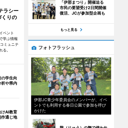
「伊那まつり」開催迫る
市民の要望受け2日間開催
テラシー
復活、JCが参加型企画も
づくりの
もっと見る
イベント
で学ぶ情報
災コミュニテ
フォトフラッシュ
れる。
前の学生向
分析や県内
伊那JC青少年委員会のメンバーが、イベ
ントでも利用する春日公園で参加を呼び
かけた
けAI教育
制作通じ地
龍（りゅう）の舞で使われ