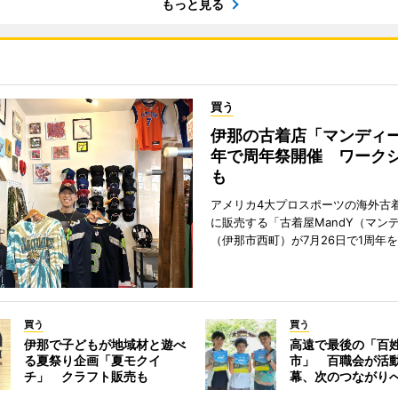
もっと見る
買う
伊那の古着店「マンディー
年で周年祭開催 ワーク
も
アメリカ4大プロスポーツの海外古
に販売する「古着屋MandY（マン
（伊那市西町）が7月26日で1周年
買う
買う
伊那で子どもが地域材と遊べ
高遠で最後の「百
る夏祭り企画「夏モクイ
市」 百職会が活動
チ」 クラフト販売も
幕、次のつながり