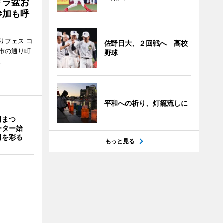
ドラ盆お
参加も呼
りフェス コ
佐野日大、２回戦へ 高校
那市の通り町
野球
。
平和への祈り、灯籠流しに
田まつ
ーター始
田を彩る
もっと見る