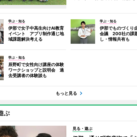
学ぶ・知る
学ぶ・知る
伊那で女子中高生向けAI教育
伊那でものづくり
イベント アプリ制作通じ地
会議 200社の課
域課題解決考える
し・情報共有も
学ぶ・知る
辰野町で女性向け講座の体験
ワークショップと説明会 過
去受講者の体験談も
もっと見る
遊ぶ
見る・遊ぶ