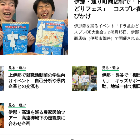
伊那・通り町商店街で「
どりフェス」 コスプレ
びかけ
伊那節を踊るイベント「ドラ盆おど
スプレDE大集合」が8月15日、伊
商店街（伊那市荒井）で開催される
見る・遊ぶ
見る・遊ぶ
上伊那で就職活動前の学生向
伊那・長谷で「棚
けイベント 自己分析や県内
り」 キッズサポ
企業との交流も
動、地域一体で棚
見る・遊ぶ
伊那・高遠を巡る農家民泊ツ
アー 高遠御城下の燈籠祭に
合わせ企画