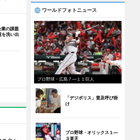
ワールドフォトニュース
企業の課題
題を洗い出
プロ野球・広島７―１１巨人
「デジポリス」普及呼び掛
け
プロ野球・オリックス１―
３楽天