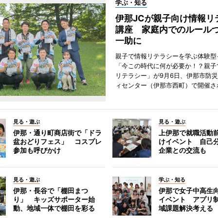
学ぶ・知る
伊那JCが親子向け情報リ
講座 家庭内でのルール
一助に
親子で情報リテラシーを学ぶ体験型
「今この時代に何が必要か！？親子
リテラシー」が9月6日、伊那市防
ィセンター（伊那市西町）で開催さ
見る・遊ぶ
見る・遊ぶ
伊那・通り町商店街で「ドラ
上伊那で就職活動
盆おどりフェス」 コスプレ
けイベント 自己
参加も呼びかけ
企業との交流も
見る・遊ぶ
学ぶ・知る
伊那・長谷で「棚田まつ
伊那で女子中高生向
り」 キッズサポーター始
イベント アプリ
動、地域一体で棚田を彩る
域課題解決考える