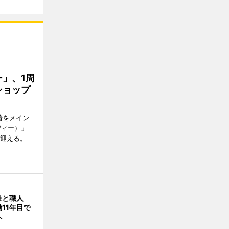
」、1周
ショップ
着をメイン
ディー）」
を迎える。
姓と職人
11年目で
へ