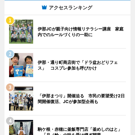
アクセスランキング
伊那JCが親子向け情報リテラシー講座 家庭
内でのルールづくりの一助に
伊那・通り町商店街で「ドラ盆おどりフェ
ス」 コスプレ参加も呼びかけ
「伊那まつり」開催迫る 市民の要望受け2日
間開催復活、JCが参加型企画も
駒ケ根・赤穂に釜飯専門店「釜めしのはと」
「月ノ輪」の味を受け継ぎ開業