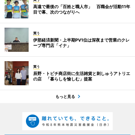
高遠で最後の「百姓と職人市」 百職会が活動11年
目で幕、次のつながりへ
買う
伊那経済新聞・上半期PV1位は深夜まで営業のクレ
ープ専門店「イナ」
買う
辰野・トビチ商店街に生活雑貨と刺しゅうアトリエ
の店 「暮らしを愉しむ」提案
もっと見る