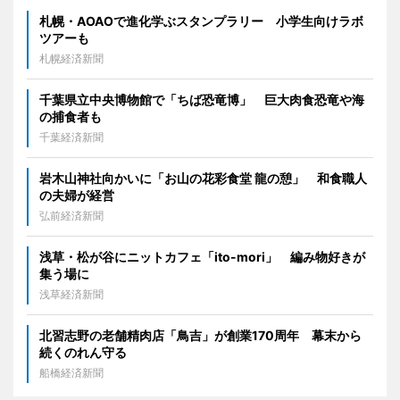
札幌・AOAOで進化学ぶスタンプラリー 小学生向けラボ
ツアーも
札幌経済新聞
千葉県立中央博物館で「ちば恐竜博」 巨大肉食恐竜や海
の捕食者も
千葉経済新聞
岩木山神社向かいに「お山の花彩食堂 龍の憩」 和食職人
の夫婦が経営
弘前経済新聞
浅草・松が谷にニットカフェ「ito-mori」 編み物好きが
集う場に
浅草経済新聞
北習志野の老舗精肉店「鳥吉」が創業170周年 幕末から
続くのれん守る
船橋経済新聞