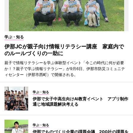
学ぶ・知る
伊那JCが親子向け情報リテラシー講座 家庭内で
のルールづくりの一助に
親子で情報リテラシーを学ぶ体験型イベント「今この時代に何が必要
か！？親子で学ぶ情報リテラシー」が9月6日、伊那市防災コミュニテ
ィセンター（伊那市西町）で開催される。
学ぶ・知る
伊那で女子中高生向けAI教育イベント アプリ制作
通じ地域課題解決考える
学ぶ・知る
伊那でものづくり企業の課題会議 200社の課題を