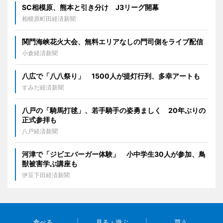
SC相模原、熊本と引き分け J3リーグ開幕
相模原町田経済新聞
関門海峡花火大会、無料エリアなしの門司側をライブ配信
小倉経済新聞
八広で「八八祭り」 1500人が提灯行列、多幸アートも
すみだ経済新聞
八戸の「騎馬打毬」、若手騎手の姿勇ましく 20年ぶりの
正式参拝も
八戸経済新聞
河津で「ジビエバーガー体験」 小中学生30人が参加、鳥
獣被害学ぶ講座も
伊豆下田経済新聞
食べる
見る・遊ぶ
買う