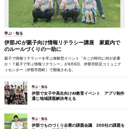
学ぶ・知る
伊那JCが親子向け情報リテラシー講座 家庭内で
のルールづくりの一助に
親子で情報リテラシーを学ぶ体験型イベント「今この時代に何が必要
か！？親子で学ぶ情報リテラシー」が9月6日、伊那市防災コミュニテ
ィセンター（伊那市西町）で開催される。
学ぶ・知る
伊那で女子中高生向けAI教育イベント アプリ制作
通じ地域課題解決考える
学ぶ・知る
伊那でものづくり企業の課題会議 200社の課題を