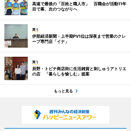
高遠で最後の「百姓と職人市」 百職会が活動11年
目で幕、次のつながりへ
買う
伊那経済新聞・上半期PV1位は深夜まで営業のクレ
ープ専門店「イナ」
買う
辰野・トビチ商店街に生活雑貨と刺しゅうアトリエ
の店 「暮らしを愉しむ」提案
もっと見る