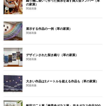
織り機に裂いて作った横糸を通す婦人会メンバー（草
の家展）
関連画像
展示する作品の一例（草の家展）
関連画像
デザインされた裂き織り（草の家展）
関連画像
大きい作品は2メートルを超える作品も（草の家展）
関連画像
飯田で二人展「錬星舎ガラス展」 吹きガラス作品200