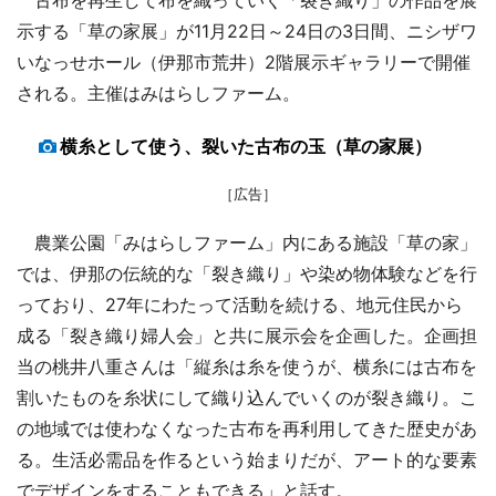
示する「草の家展」が11月22日～24日の3日間、ニシザワ
いなっせホール（伊那市荒井）2階展示ギャラリーで開催
される。主催はみはらしファーム。
横糸として使う、裂いた古布の玉（草の家展）
［広告］
農業公園「みはらしファーム」内にある施設「草の家」
では、伊那の伝統的な「裂き織り」や染め物体験などを行
っており、27年にわたって活動を続ける、地元住民から
成る「裂き織り婦人会」と共に展示会を企画した。企画担
当の桃井八重さんは「縦糸は糸を使うが、横糸には古布を
割いたものを糸状にして織り込んでいくのが裂き織り。こ
の地域では使わなくなった古布を再利用してきた歴史があ
る。生活必需品を作るという始まりだが、アート的な要素
でデザインをすることもできる」と話す。