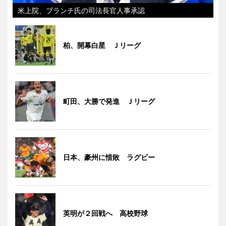
米上院、ブランチ氏の司法長官人事承認
柏、開幕白星 Ｊリーグ
町田、大勝で発進 Ｊリーグ
日本、豪州に惜敗 ラグビー
英明が２回戦へ 高校野球