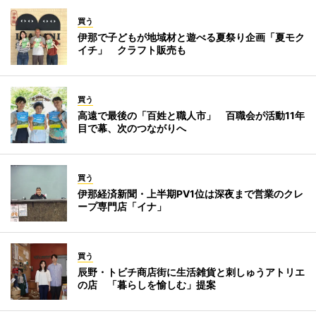
買う
伊那で子どもが地域材と遊べる夏祭り企画「夏モク
イチ」 クラフト販売も
買う
高遠で最後の「百姓と職人市」 百職会が活動11年
目で幕、次のつながりへ
買う
伊那経済新聞・上半期PV1位は深夜まで営業のクレ
ープ専門店「イナ」
買う
辰野・トビチ商店街に生活雑貨と刺しゅうアトリエ
の店 「暮らしを愉しむ」提案