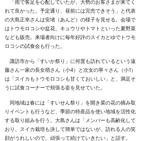
「雨で客足を心配していたが、大勢のお客さまが来てく
れて良かった。予定通り、昼前には完売できそう」と代表
の大島正幸さんは安堵（あんど）の様子を見せる。会場で
はトウモロコシや盆花、キュウリやトマトといった夏野菜
なども販売。来場者向けに毎年好評のスイカとゆでトウモ
ロコシの試食会も行った。
諏訪市から「すいか祭り」に何度も訪れているという遠
藤さん一家の長女萌さん（小4）と次女の寧々さん（小1）
は「スイカもトウモロコシも甘くておいしい」と、満足そ
うに試食コーナーで頬張る姿を見せていた。
同地域は春には「すいせん祭り」を開き菜の花の摘み取
りイベントも行うなど、季節の特産品を使い地域を活性化
する取り組みを行う。大島さんは「メンバーも高齢化して
おり、スイカ栽培も決して簡単ではないが、訪れる人の笑
顔がうれしいので、頑張って続けていきたい」と話す。