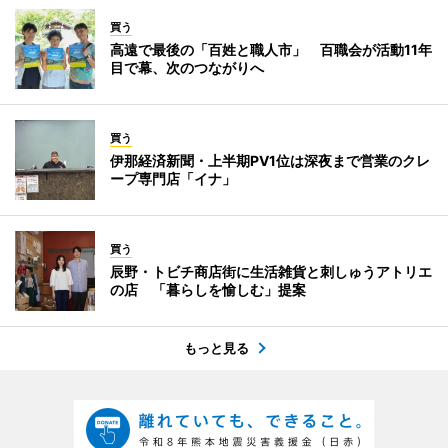
買う
高遠で最後の「百姓と職人市」 百職会が活動11年
目で幕、次のつながりへ
買う
伊那経済新聞・上半期PV1位は深夜まで営業のクレ
ープ専門店「イナ」
買う
辰野・トビチ商店街に生活雑貨と刺しゅうアトリエ
の店 「暮らしを愉しむ」提案
もっと見る