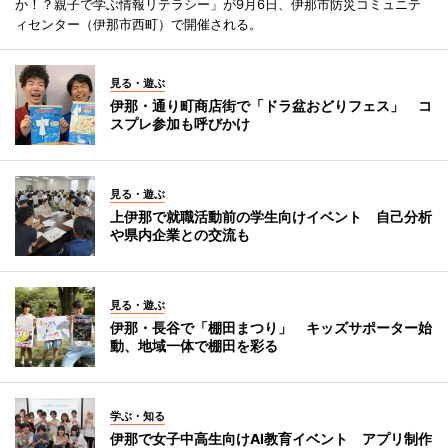
か！？親子で学ぶ情報リテラシー」が9月6日、伊那市防災コミュニテ
ィセンター（伊那市西町）で開催される。
見る・遊ぶ
伊那・通り町商店街で「ドラ盆おどりフェス」 コ
スプレ参加も呼びかけ
見る・遊ぶ
上伊那で就職活動前の学生向けイベント 自己分析
や県内企業との交流も
見る・遊ぶ
伊那・長谷で「棚田まつり」 キッズサポーター始
動、地域一体で棚田を彩る
学ぶ・知る
伊那で女子中高生向けAI教育イベント アプリ制作