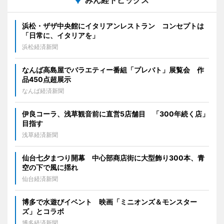
浜松・ザザ中央館にイタリアンレストラン コンセプトは
「日常に、イタリアを」
浜松経済新聞
なんば高島屋でバラエティー番組「プレバト」展覧会 作
品450点超展示
なんば経済新聞
伊良コーラ、浅草観音前に直営5店舗目 「300年続く店」
目指す
浅草経済新聞
仙台七夕まつり開幕 中心部商店街に大型飾り300本、青
空の下で風に揺れ
仙台経済新聞
博多で水遊びイベント 映画「ミニオンズ＆モンスター
ズ」とコラボ
博多経済新聞